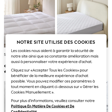
Sunglasses
Men's Holiday Shop
All Swimwear
Accessories
Bags & Luggage
Footwear
Hats
Linen Collection
Loafers
NOTRE SITE UTILISE DES COOKIES
Polo Shirts
Sandals & Flipflops
Les cookies nous aident à garantir la sécurité de
Shirts
Surmatelas Sleep In Comfort
Simply Soft Protector
notre site ainsi que sa constante amélioration mais
Shorts
aussi à personnaliser votre expérience d'achat.
Sunglasses
€ 65 - € 113
€ 16 - € 28
T-Shirts
Cliquez sur «Accepter Tous les Cookies» pour
Vests
bénéficier de la meilleure expérience d'achat
Boys Holiday Shop
possible. Vous pouvez modifier ces paramètres à
All Swimwear
tout moment en cliquant ci-dessous sur « Gérer les
Ponchos & Toweling sets
Sun Hats & Caps
Cookies Manuellement ».
Polo Shirts
Pour plus d'informations, veuillez consulter notre
Rash Vests
Sandals & Sliders
Politique En Matière De Cookies et De
Shirts
Confidentialité
.