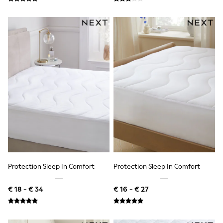
Toy Story
Pokemon
Spiderman
THE SET
All Clothing
T-Shirts
Shorts
Shirts
Kurtas
Sets & Outfits
Trousers & Chinos
Sweatshirts & Hoodies
Knitwear & Sweaters
Tops
Coats & Jackets
Jeans
Joggers
Nightwear & Pyjamas
Protection Sleep In Comfort
Protection Sleep In Comfort
Swimwear
Suits & Waistcoats
€ 18 - € 34
€ 16 - € 27
Dungarees
Multipacks
All Holiday Shop
Tops & T-Shirts