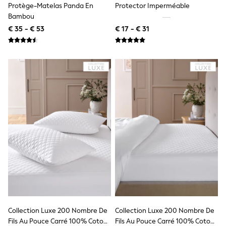
All Occasionwear
Protège-Matelas Panda En
Protector Imperméable
All Partywear
Bambou
Wedding
€ 35 - € 53
€ 17 - € 31
Dresses
Shoes
Cardigans
Skirts
Shop all
Shop All
Disney
Marvel
Paw Patrol
Peppa Pig
Gaming
Harry Potter
Spider man
New In
Trainers
Hoodies & Sweatshirts
T-Shirts & Vests
Leggings
Swim
Collection Luxe 200 Nombre De
Collection Luxe 200 Nombre De
adidas
Fils Au Pouce Carré 100% Coton
Fils Au Pouce Carré 100% Coton
All Girls Brands