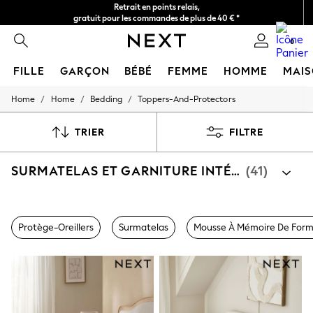
Livraison en 2-3 jours ouvrés*
Retours faciles*
0
FILLE
GARÇON
BÉBÉ
FEMME
HOMME
MAI
/
/
/
Home
Home
Bedding
Toppers-And-Protectors
HOLIDAY SHOP
Women's Holiday Shop
All Swimwear
TRIER
FILTRE
All Beachwear
Bags & Accessories
SURMATELAS ET GARNITURE INTÉRIEURE
(41)
Beach Dresses & Kaftans
Dresses
Flip Flops
Sliders
Par catégorie
Jumpsuits & Playsuits
Protège-Oreillers
Surmatelas
Mousse À Mémoire De For
Protège-Oreillers
Surmatelas
Linen Collection
Sandals
Shorts
Trousers
Sun Hats & Caps
T-Shirts & Vests