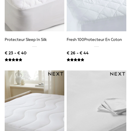
Birkenstock
Crocs
Havaianas
Pour Moi
Rayban
Skechers
GIRLS
New In
Protecteur Sleep In Silk
Fresh 100Protecteur En Coton
New in from Next
New In
€ 23 - € 40
€ 26 - € 44
Trending: Top & Short Sets
Trending: Clogs
Toy Story
THE SET
50 - 92cm
98 - 110cm
116 - 134cm
140 - 174cm
All Clothing
T-Shirts
Dresses
Shorts & Skirts
Coats & Jackets
Sweatshirts & Hoodies