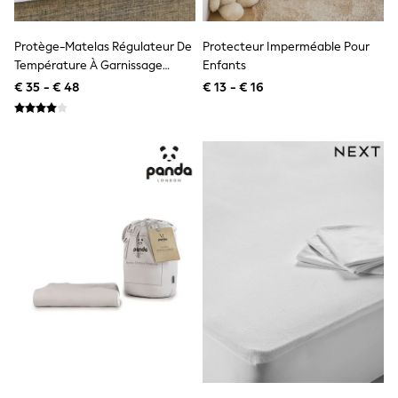
Shackets
Puddlesuits
Protège-Matelas Régulateur De
Protecteur Imperméable Pour
Gilets
Température À Garnissage
Enfants
Fleeces
Teddy Borg
Profond
€ 35 - € 48
€ 13 - € 16
Puffers
Snowsuits
All Footwear
New In
Boots
Half Sizes
Slippers
Trainers
Wellies
Wide Fit
Shoes
All Underwear
Nighties
Pyjamas
Robes
Socks & Tights
All Bags & Accessories
Bags