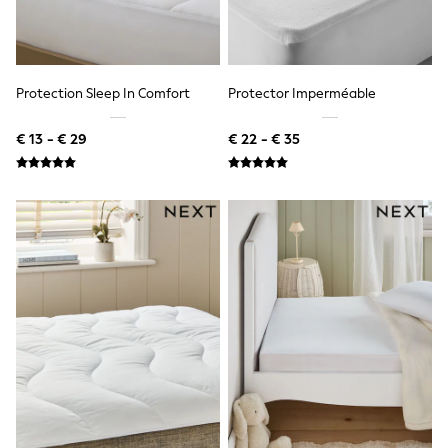
Knitwear
Trousers & Leggings
Sets & Outfits
Tops
Nightwear & Pyjamas
Protection Sleep In Comfort
Protector Imperméable
Jumpsuits & Playsuits
Jeans
€ 13 - € 29
€ 22 - € 35
Shirts & Blouses
Swimwear
Sportswear
Dungarees
Multipacks
All Holiday Shop
Tops
Dresses
Shorts
Skirts
Sandals & Sliders
Rash Vests
Sun Safe Swimwear
Sun Hats & Caps
Denim Jackets
Raincoats
Waterproof