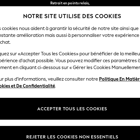
Retrait en points relais,
gratuit pour les commandes de plus de 40 € *
NOTRE SITE UTILISE DES COOKIES
Livraison en 2-3 jours ouvrés*
Nos réseaux sociaux
 cookies nous aident à garantir la sécurité de notre site ainsi que
nstante amélioration mais aussi à personnaliser votre expérience
RÇON
BÉBÉ
FEMME
HOMME
chat.
quez sur «Accepter Tous les Cookies» pour bénéficier de la meille
Sélectionnez Votre Lang
périence d'achat possible. Vous pouvez modifier ces paramètres à
Français
ment en cliquant ci-dessous sur « Gérer les Cookies Manuellemen
lité et mentions légales
Ministères
r plus d'informations, veuillez consulter notre
Politique En Matiè
kies et De Confidentialité
.
 confidentialité et de cookies
Femme
générales
Homme
ookies manuellement
Garçon
ACCEPTER TOUS LES COOKIES
lative aux avis et évaluations des
Fille
Maison
REJETER LES COOKIES NON ESSENTIELS
Bébé