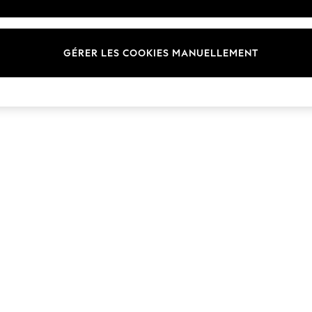
Marques
GÉRER LES COOKIES MANUELLEMENT
© 2026 Next Germany GmbH. Tous droits réservés.