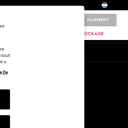
PAIEMENT
0
 sa
MAISON
MARQUES
DÉSTOCKAGE
ure
ue
Fr
En
 tout
t ».
Autres services
re De
Médias et presse
L'entreprise
Carrières NEXT