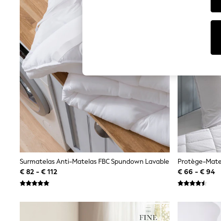
T-Shirts & Vests
Sunglasses
Men's Holiday Shop
All Swimwear
Accessories
Bags & Luggage
Footwear
Hats
Linen Collection
Loafers
Polo Shirts
Sandals & Flipflops
Shirts
Shorts
Sunglasses
T-Shirts
Vests
Boys Holiday Shop
Surmatelas Anti-Matelas FBC Spundown Lavable
Protège-Matel
All Swimwear
€ 82 - € 112
€ 66 - € 94
Ponchos & Toweling sets
Sun Hats & Caps
Polo Shirts
Rash Vests
Sandals & Sliders