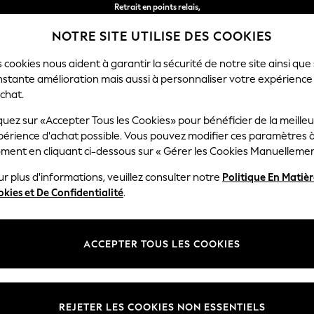
Retrait en points relais,
gratuit pour les commandes de plus de 40 € *
NOTRE SITE UTILISE DES COOKIES
Livraison en 2-3 jours ouvrés*
 cookies nous aident à garantir la sécurité de notre site ainsi que
nstante amélioration mais aussi à personnaliser votre expérience
RÇON
BÉBÉ
FEMME
HOMME
chat.
quez sur «Accepter Tous les Cookies» pour bénéficier de la meille
périence d'achat possible. Vous pouvez modifier ces paramètres à
HOME TOPPERS AND PROTECTORS FBC
(6)
ment en cliquant ci-dessous sur « Gérer les Cookies Manuellemen
r plus d'informations, veuillez consulter notre
Politique En Matiè
Prix
kies et De Confidentialité
.
ACCEPTER TOUS LES COOKIES
REJETER LES COOKIES NON ESSENTIELS