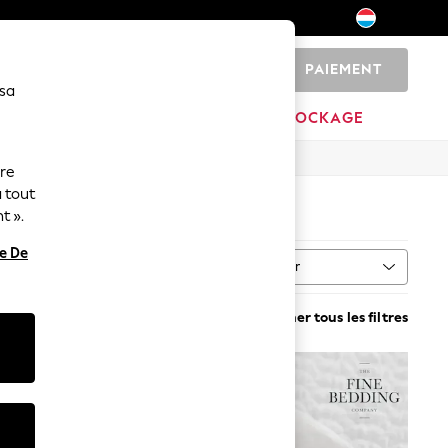
PAIEMENT
0
 sa
MAISON
MARQUES
DÉSTOCKAGE
ure
 tout
t ».
re De
Trier
Supprimer tous les filtres