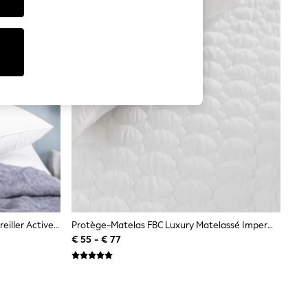
Ensemble FBC De 2 Protections D'oreiller Actives De Refroidissement Blanc
Protège-Matelas FBC Luxury Matelassé Imperméable Blanc
€ 55 - € 77