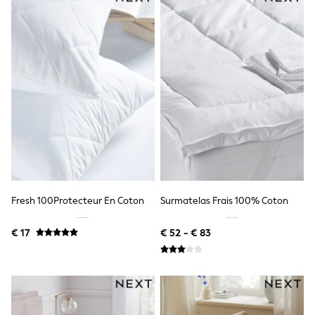
Lipsy Girl
Boden
Joules
Little Bird by Jools Oliver
Baker by Ted Baker
Occasionwear
Schoolwear
Partywear
Flower Girl
Bridesmaid
Shop All
A-Z Brands
JoJo Maman Bébé
BOYS
New In
Fresh 100Protecteur En Coton
Surmatelas Frais 100% Coton
New in from Next
50 - 92cm
€ 17
€ 52 - € 83
98 - 110cm
116 - 134cm
140 - 174cm
New In
Trending: Top & Short Sets
Trending: Clogs