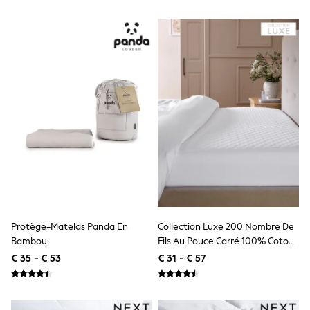
All Occasionwear
All Partywear
Wedding
Dresses
Shoes
Cardigans
Skirts
Shop all
Shop All
Disney
Marvel
Paw Patrol
Peppa Pig
Gaming
Harry Potter
Spider man
New In
Protège-Matelas Panda En
Collection Luxe 200 Nombre De
Trainers
Bambou
Fils Au Pouce Carré 100% Coton
Hoodies & Sweatshirts
T-Shirts & Vests
Protector
€ 35 - € 53
€ 31 - € 57
Leggings
Swim
adidas
All Girls Brands