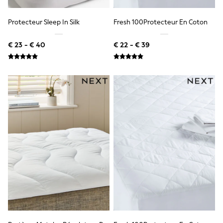
Birkenstock
Crocs
Havaianas
Protecteur Sleep In Silk
Fresh 100Protecteur En Coton
Pour Moi
Rayban
€ 23 - € 40
€ 22 - € 39
Skechers
GIRLS
New In
New in from Next
New In
Trending: Top & Short Sets
Trending: Clogs
Toy Story
THE SET
50 - 92cm
98 - 110cm
116 - 134cm
140 - 174cm
All Clothing
T-Shirts
Dresses
Shorts & Skirts
Coats & Jackets
Sweatshirts & Hoodies