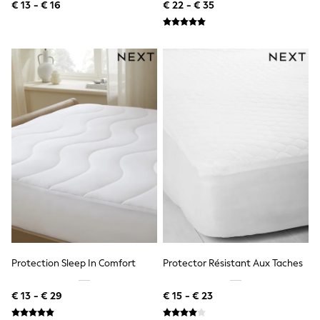
€ 13 - € 16
€ 22 - € 35
Shackets
Puddlesuits
Gilets
Fleeces
Teddy Borg
Puffers
Snowsuits
All Footwear
New In
Boots
Half Sizes
Slippers
Trainers
Wellies
Wide Fit
Shoes
All Underwear
Nighties
Pyjamas
Protection Sleep In Comfort
Protector Résistant Aux Taches
Robes
Socks & Tights
€ 13 - € 29
€ 15 - € 23
All Bags & Accessories
Bags