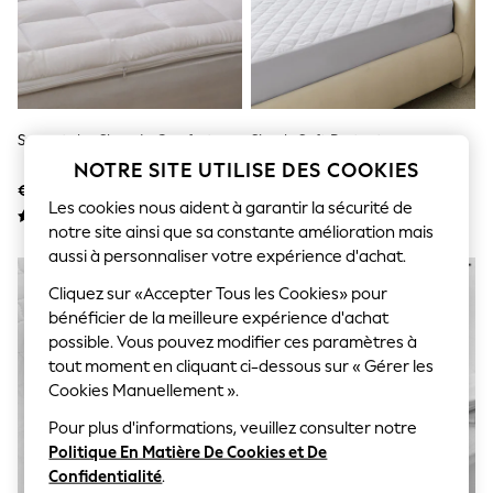
Sunglasses
Men's Holiday Shop
All Swimwear
Accessories
Bags & Luggage
Footwear
Hats
Surmatelas Sleep In Comfort
Simply Soft Protector
Linen Collection
NOTRE SITE UTILISE DES COOKIES
Loafers
€ 65 - € 113
€ 16 - € 28
Polo Shirts
Les cookies nous aident à garantir la sécurité de
Sandals & Flipflops
notre site ainsi que sa constante amélioration mais
Shirts
aussi à personnaliser votre expérience d'achat.
Shorts
Sunglasses
Cliquez sur «Accepter Tous les Cookies» pour
T-Shirts
bénéficier de la meilleure expérience d'achat
Vests
Boys Holiday Shop
possible. Vous pouvez modifier ces paramètres à
All Swimwear
tout moment en cliquant ci-dessous sur « Gérer les
Ponchos & Toweling sets
Cookies Manuellement ».
Sun Hats & Caps
Polo Shirts
Pour plus d'informations, veuillez consulter notre
Rash Vests
Politique En Matière De Cookies et De
Sandals & Sliders
Confidentialité
.
Shirts