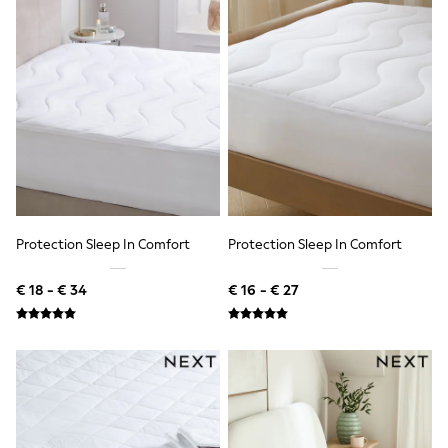
Toy Story
Pokemon
Spiderman
THE SET
All Clothing
T-Shirts
Shorts
Shirts
Kurtas
Sets & Outfits
Trousers & Chinos
Sweatshirts & Hoodies
Knitwear & Sweaters
Protection Sleep In Comfort
Protection Sleep In Comfort
Tops
Coats & Jackets
Jeans
€ 18 - € 34
€ 16 - € 27
Joggers
Nightwear & Pyjamas
Swimwear
Suits & Waistcoats
Dungarees
Multipacks
All Holiday Shop
Tops & T-Shirts