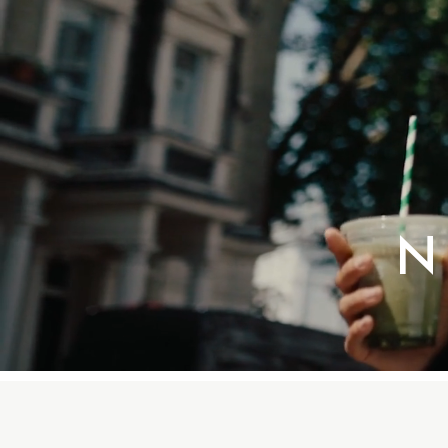
All Occasionwear
All Partywear
Wedding
Dresses
Shoes
Cardigans
Skirts
Shop all
Shop All
Disney
Marvel
Paw Patrol
Peppa Pig
N
Gaming
Harry Potter
Spider man
New In
Trainers
Hoodies & Sweatshirts
T-Shirts & Vests
Leggings
Swim
adidas
All Girls Brands