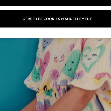
RÊT POUR L’ÉCO
GÉRER LES COOKIES MANUELLEMENT