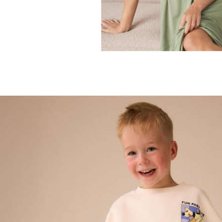
Birkenstock
Crocs
Havaianas
Pour Moi
Rayban
Skechers
GIRLS
New In
New in from Next
New In
Trending: Top & Short Sets
Trending: Clogs
Toy Story
THE SET
50 - 92cm
98 - 110cm
116 - 134cm
140 - 174cm
All Clothing
T-Shirts
Dresses
Shorts & Skirts
Coats & Jackets
Sweatshirts & Hoodies