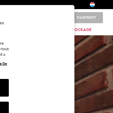
PAIEMENT
0
 sa
MARQUES
DÉSTOCKAGE
ure
 tout
t ».
re De