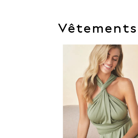
Shorts
Sunglasses
Sunsafe Swimwear
Swimshorts
Vêtements
Tops & T-Shirts
Girls Holiday Shop
All Swimwear
Beach Dresses & Kaftans
Dresses
Sun Hats & Caps
Jumpsuits & Playsuits
Rash Vests
Sandals & Sliders
Shorts
Skirts
Sunglasses
Sunsafe Swimwear
Tops & T-Shirts
Baby Holiday Shop
Baby Travel Accessories
All Accessories
Beach Bags
Beach Towels