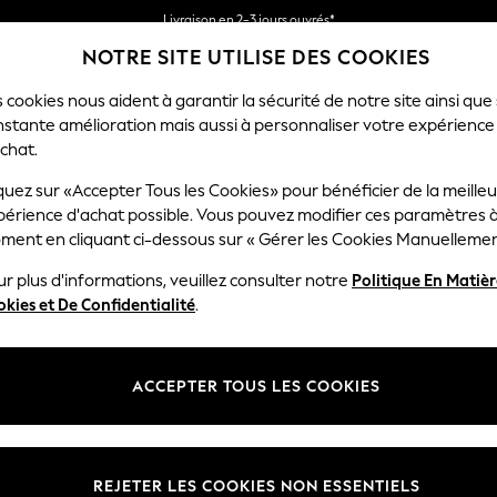
Livraison en 2-3 jours ouvrés*
NOTRE SITE UTILISE DES COOKIES
Retours faciles*
 cookies nous aident à garantir la sécurité de notre site ainsi que
nstante amélioration mais aussi à personnaliser votre expérience
FEMME
HOMME
MAISON
chat.
quez sur «Accepter Tous les Cookies» pour bénéficier de la meille
périence d'achat possible. Vous pouvez modifier ces paramètres à
ment en cliquant ci-dessous sur « Gérer les Cookies Manuellemen
r plus d'informations, veuillez consulter notre
Politique En Matiè
kies et De Confidentialité
.
ACCEPTER TOUS LES COOKIES
REJETER LES COOKIES NON ESSENTIELS