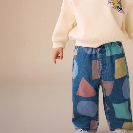
Knitwear
Trousers & Leggings
Sets & Outfits
Tops
Nightwear & Pyjamas
Jumpsuits & Playsuits
Jeans
Shirts & Blouses
Swimwear
Sportswear
Dungarees
Multipacks
All Holiday Shop
Tops
Dresses
Shorts
Skirts
Sandals & Sliders
Rash Vests
Sun Safe Swimwear
Sun Hats & Caps
Denim Jackets
Raincoats
Waterproof