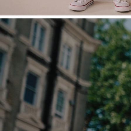
Shackets
Puddlesuits
Gilets
Fleeces
Teddy Borg
Puffers
Snowsuits
All Footwear
New In
Boots
Half Sizes
Slippers
Trainers
Wellies
Wide Fit
Shoes
All Underwear
Nighties
Pyjamas
Robes
Socks & Tights
All Bags & Accessories
Bags