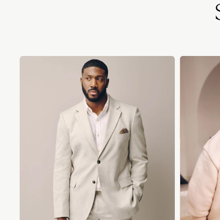
Lipsy Girl
Boden
Joules
Little Bird by Jools Oliver
Baker by Ted Baker
Occasionwear
Schoolwear
Partywear
Flower Girl
Bridesmaid
Shop All
A-Z Brands
JoJo Maman Bébé
BOYS
New In
New in from Next
50 - 92cm
98 - 110cm
116 - 134cm
140 - 174cm
New In
Trending: Top & Short Sets
Trending: Clogs