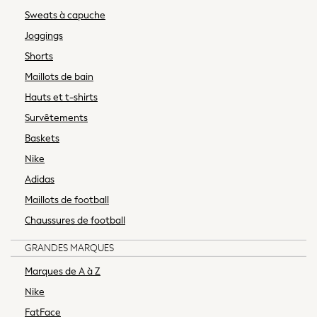
Sweats à capuche
Shop All
Jewellery
Joggings
Bags
Shorts
Belts
Maillots de bain
Purses
Hauts et t-shirts
Padded & Quilted Coats
Survêtements
Fur & Teddy Coats
Formal Coats
Baskets
Raincoats
Nike
Denim Jackets
Adidas
Trench Coats
Maillots de football
Blazers
Leather Jackets
Chaussures de football
Shackets
GRANDES MARQUES
Gilets
Black
Marques de A à Z
Shop All
Nike
All Nursing
FatFace