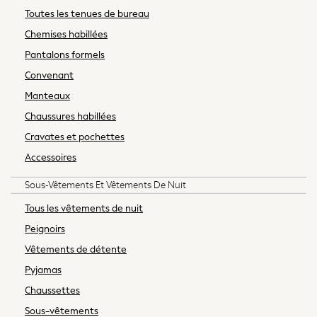
Toutes les tenues de bureau
Sandals
Trousers
Chemises habillées
Sun Hats & Caps
Pantalons formels
Sunglasses
Convenant
Occasion Dresses
Manteaux
Wedding Guest Dresses
Chaussures habillées
Casual Dresses
Midi Dresses
Cravates et pochettes
Mini Dresses
Accessoires
Maxi Dresses
Sous-Vêtements Et Vêtements De Nuit
Curve Dresses
Shop All
Tous les vêtements de nuit
New in
Peignoirs
Boots
Vêtements de détente
Flats
Pyjamas
Heels
Sandals
Chaussettes
Slippers
Sous-vêtements