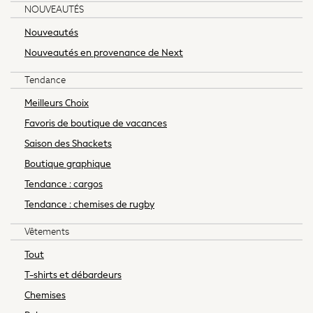
NOUVEAUTÉS
Towels
Nouveautés
All Feeding & Weaning
MAUVAIS
THE NORTH FACE
Bibs
Nouveautés en provenance de Next
A-Z Brands
Tendance
aden + anais
Baker by Ted Baker
Meilleurs Choix
Gap
Favoris de boutique de vacances
JoJo Maman Bébé
Saison des Shackets
Mamas & Papas
Boutique graphique
Seraphine
The Little White Company
Tendance : cargos
New In
Tendance : chemises de rugby
New In: NEXT
Vêtements
New Baby Gifting
Sleepbags
Tout
WOMEN
T-shirts et débardeurs
New In
Chemises
Shop All