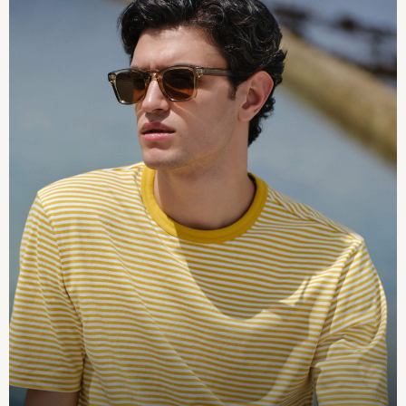
Trousers & Leggings
Sets & Outfits
Tops
Nightwear & Pyjamas
Jumpsuits & Playsuits
Jeans
Shirts & Blouses
Swimwear
Sportswear
Dungarees
Multipacks
All Holiday Shop
Tops
Dresses
Shorts
Skirts
Sandals & Sliders
Rash Vests
Sun Safe Swimwear