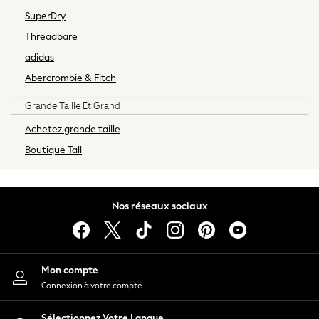
Bottoms
SuperDry
Maternity Bras
Threadbare
Nightwear
Tops & T-shirts
adidas
A-Z Brands
Abercrombie & Fitch
Lipsy
Grande Taille Et Grand
Love & Roses
Joules
Achetez grande taille
Abercrombie & Fitch
Boutique Tall
Hair Accessories
Petite
Tall
Nos réseaux sociaux
Curve
MEN
New In
Shop All
Mon compte
T-shirts & Vests
Connexion à votre compte
Shirts
Polos Shirts
Sélectionnez Votre Langue