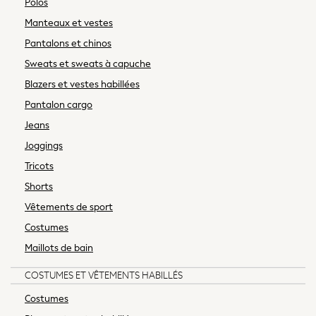
Polos
Dresses
Tops & T-shirts
Manteaux et vestes
Trousers
Pantalons et chinos
Hoodies & Sweatshirts
Sweats et sweats à capuche
Knitwear
Blazers et vestes habillées
Blouses & Shirts
Pantalon cargo
Coats & Jackets
Occasionwear
Jeans
Jumpsuits & Playsuits
Joggings
Skirts
Tricots
Swimwear
Shorts
Jeans
Vêtements de sport
Leggings & Joggers
Shorts
Costumes
Sportswear
Maillots de bain
Suits & Workwear
COSTUMES ET VÊTEMENTS HABILLÉS
Multipacks
Summer Top Picks
Costumes
Top Picks