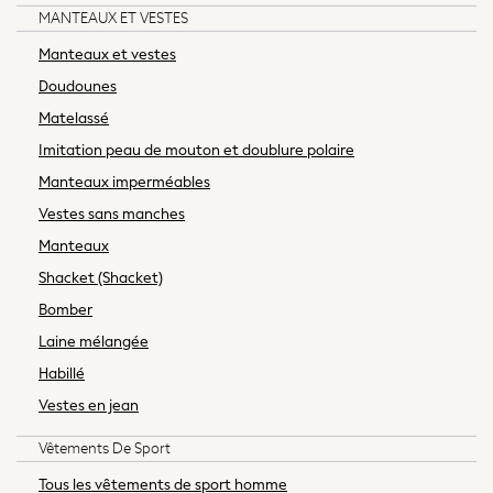
Loungewear
MANTEAUX ET VESTES
Shapewear
Manteaux et vestes
Bootcut
Doudounes
Skinny
Matelassé
Jeggings
Mom
Imitation peau de mouton et doublure polaire
Curve Jeans
Manteaux imperméables
Slim
Vestes sans manches
Straight
Manteaux
Wide
Shacket (Shacket)
Petite
Crop
Bomber
All Occasionwear
Laine mélangée
Wedding Guest
Habillé
Bridesmaid
Vestes en jean
Mother of the Bride
Jumpsuits
Vêtements De Sport
Bags & Accessories
Tous les vêtements de sport homme
Shoes & Sandals