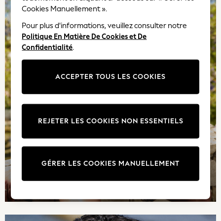
Cookies Manuellement ».
New In
New in from Next
Pour plus d'informations, veuillez consulter notre
New In
Politique En Matière De Cookies et De
Trending: Top & Short Sets
Confidentialité
.
Trending: Clogs
Toy Story
ACCEPTER TOUS LES COOKIES
THE SET
50 - 92cm
98 - 110cm
116 - 134cm
REJETER LES COOKIES NON ESSENTIELS
140 - 174cm
All Clothing
T-Shirts
GÉRER LES COOKIES MANUELLEMENT
Dresses
Shorts & Skirts
TEXTURES TENDANCE
Coats & Jackets
Sweatshirts & Hoodies
Knitwear