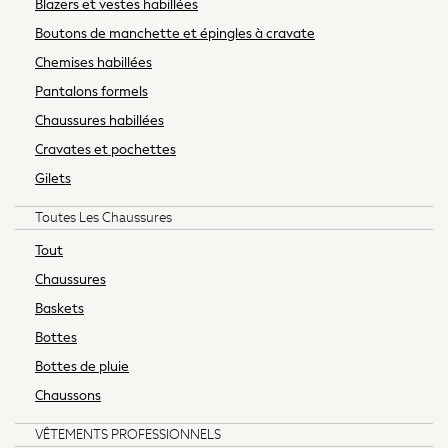
Blazers et vestes habillées
Jeans & a Nice Top
Boutons de manchette et épingles à cravate
Linen Collection
Chemises habillées
Trending: Summer Blues
Jorts & Bermuda Shorts
Pantalons formels
Summer Footwear
Chaussures habillées
Capsule Wardrobe
Cravates et pochettes
Festival
Gilets
Summer Textures
Crochet
Toutes Les Chaussures
THE SET
Tout
All Holiday Shop
All Beachwear
Chaussures
Bikinis
Baskets
Bags & Accessories
Bottes
Beach Dresses & Kaftans
Bottes de pluie
Dresses
Chaussons
Flip Flops
Sliders
VÊTEMENTS PROFESSIONNELS
Jumpsuits & Playsuits