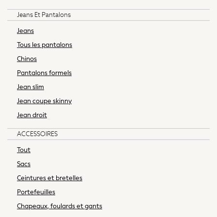
Trainers
Jeans Et Pantalons
Wellies
Wide Fit & Extra Wide Fit
Jeans
All workwear
Tous les pantalons
Dresses
Chinos
Blouses
Pantalons formels
Trousers
Suiting
Jean slim
Coats
Jean coupe skinny
Shoes
Jean droit
Bags
Nightwear & Lingerie
ACCESSOIRES
All Lingerie
Tout
All Night & Lounge
Sacs
Pyjamas
Bras
Ceintures et bretelles
Knickers
Portefeuilles
Socks & Tights
Chapeaux, foulards et gants
Dressing Gowns