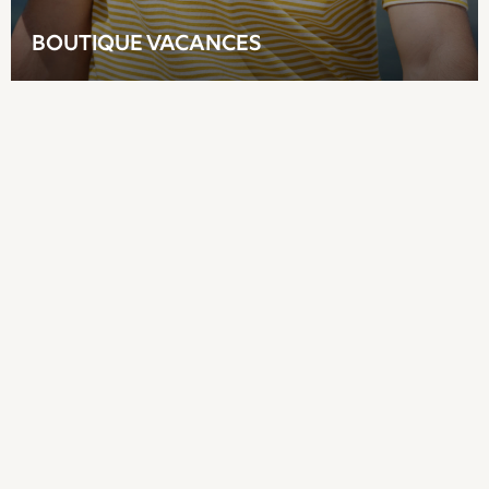
Sun Hats & Caps
Denim Jackets
BOUTIQUE VACANCES
Raincoats
Waterproof
Shackets
Puddlesuits
Gilets
Fleeces
Teddy Borg
Puffers
Snowsuits
All Footwear
New In
Boots
Half Sizes
Slippers
Trainers
Wellies
Wide Fit