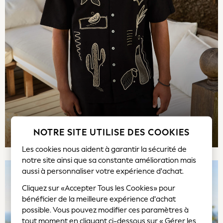
Rash Vests
Sandals & Sliders
Shorts
Skirts
Sunglasses
Sunsafe Swimwear
Tops & T-Shirts
Baby Holiday Shop
Baby Travel Accessories
All Accessories
Beach Bags
MEILLEURS CHOIX
NOTRE SITE UTILISE DES COOKIES
Beach Towels
Les cookies nous aident à garantir la sécurité de
Birkenstock
notre site ainsi que sa constante amélioration mais
Crocs
aussi à personnaliser votre expérience d'achat.
Havaianas
Pour Moi
Cliquez sur «Accepter Tous les Cookies» pour
Rayban
bénéficier de la meilleure expérience d'achat
possible. Vous pouvez modifier ces paramètres à
Skechers
tout moment en cliquant ci-dessous sur « Gérer les
GIRLS