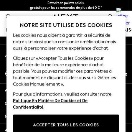
Retrait en points relais,
An error occurred on client
gratuit pour les commandes de plus de 40 € *
Livraison en 2-3 jours ouvrés*
0
Nos réseaux sociaux
NOTRE SITE UTILISE DES COOKIES
FILLE
GARÇON
BÉBÉ
FEMME
HOMME
MAI
Les cookies nous aident à garantir la sécurité de
notre site ainsi que sa constante amélioration mais
HOLIDAY SHOP
aussi à personnaliser votre expérience d'achat.
Mon compte
Women's Holiday Shop
Connexion à votre compte
Cliquez sur «Accepter Tous les Cookies» pour
All Swimwear
bénéficier de la meilleure expérience d'achat
All Beachwear
Sélectionnez Votre Langue
possible. Vous pouvez modifier ces paramètres à
Bags & Accessories
Fr
En
tout moment en cliquant ci-dessous sur « Gérer les
Français
Beach Dresses & Kaftans
Cookies Manuellement ».
Dresses
Aide
Flip Flops
Pour plus d'informations, veuillez consulter notre
Politique En Matière De Cookies et De
Sliders
Confidentialité et mentions légales
Confidentialité
.
Jumpsuits & Playsuits
Linen Collection
Ministères
Sandals
ACCEPTER TOUS LES COOKIES
Shorts
Autres services