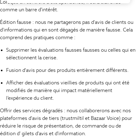
Lorsque un contrôle a été sponsorisé, il sera clairendé
Boys Holiday Shop
comme un barre d'intérêt.
All Swimwear
Ponchos & Toweling sets
Édition fausse : nous ne partagerons pas d'avis de clients ou
Sun Hats & Caps
d'informations qui en sont dégagés de manière fausse. Cela
Polo Shirts
comprend des pratiques comme :
Rash Vests
Sandals & Sliders
Supprimer les évaluations fausses fausses ou celles qui en
Shirts
sélectionnent la cerise.
Shorts
Sunglasses
Fusion d'avis pour des produits entièrement différents.
Sunsafe Swimwear
Afficher des évaluations vieillies de produits qui ont été
Swimshorts
modifiés de manière qui impact matériellement
Tops & T-Shirts
l’expérience du client.
Girls Holiday Shop
All Swimwear
Offrir des services dégradés : nous collaborerons avec nos
Beach Dresses & Kaftans
plateformes d'avis de tiers (trustmiltil et Bazaar Voice) pour
Dresses
réduire le risque de présentation, de commande ou de
Sun Hats & Caps
édition d' gilets d'avis et d'information.
Jumpsuits & Playsuits