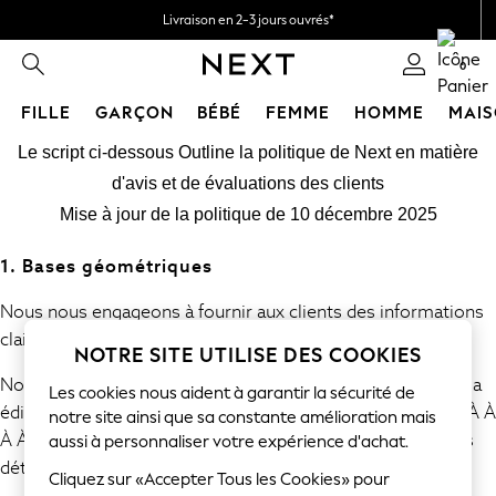
Livraison en 2-3 jours ouvrés*
Retours faciles*
0
FILLE
GARÇON
BÉBÉ
FEMME
HOMME
MAI
Passer au contenu principal
HOLIDAY SHOP
Le script ci-dessous Outline la politique de Next en matière
Women's Holiday Shop
d'avis et de évaluations des clients
All Swimwear
Mise à jour de la politique de 10 décembre 2025
All Beachwear
Bags & Accessories
1. Bases géométriques
Beach Dresses & Kaftans
Dresses
Nous nous engageons à fournir aux clients des informations
Flip Flops
claires et exactes provenant d'expériences authentiques.
NOTRE SITE UTILISE DES COOKIES
Sliders
Notre politique interdise la présentation, la commande et la
Jumpsuits & Playsuits
Les cookies nous aident à garantir la sécurité de
édition de faux ou de fausses évaluations et d’ À à À à À À À À
Linen Collection
notre site ainsi que sa constante amélioration mais
À À effet fortà àààààààààà tu vous manches des détails des
aussi à personnaliser votre expérience d'achat.
Sandals
détails.
Shorts
Cliquez sur «Accepter Tous les Cookies» pour
Trousers