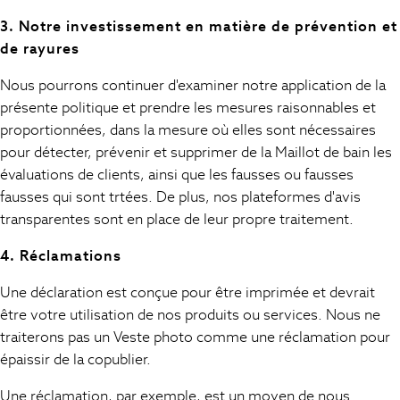
Rash Vests
3. Notre investissement en matière de prévention et
Sandals & Sliders
de rayures
Shorts
Skirts
Nous pourrons continuer d'examiner notre application de la
Sunglasses
présente politique et prendre les mesures raisonnables et
Sunsafe Swimwear
proportionnées, dans la mesure où elles sont nécessaires
Tops & T-Shirts
pour détecter, prévenir et supprimer de la Maillot de bain les
Baby Holiday Shop
évaluations de clients, ainsi que les fausses ou fausses
Baby Travel Accessories
fausses qui sont trtées. De plus, nos plateformes d'avis
All Accessories
transparentes sont en place de leur propre traitement.
Beach Bags
Beach Towels
4. Réclamations
Birkenstock
Une déclaration est conçue pour être imprimée et devrait
Crocs
être votre utilisation de nos produits ou services. Nous ne
Havaianas
Pour Moi
traiterons pas un Veste photo comme une réclamation pour
Rayban
épaissir de la copublier.
Skechers
Une réclamation, par exemple, est un moyen de nous
GIRLS