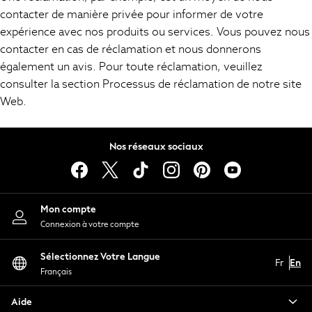
contacter de manière privée pour informer de votre
New In
expérience avec nos produits ou services. Vous pouvez nous
New in from Next
contacter en cas de réclamation et nous donnerons
New In
également un avis. Pour toute réclamation, veuillez
Trending: Top & Short Sets
consulter la section Processus de réclamation de notre site
Trending: Clogs
Toy Story
Web.
THE SET
50 - 92cm
Nos réseaux sociaux
98 - 110cm
116 - 134cm
140 - 174cm
All Clothing
Mon compte
T-Shirts
Connexion à votre compte
Dresses
Shorts & Skirts
Sélectionnez Votre Langue
Fr
En
Coats & Jackets
Français
Sweatshirts & Hoodies
Knitwear
Aide