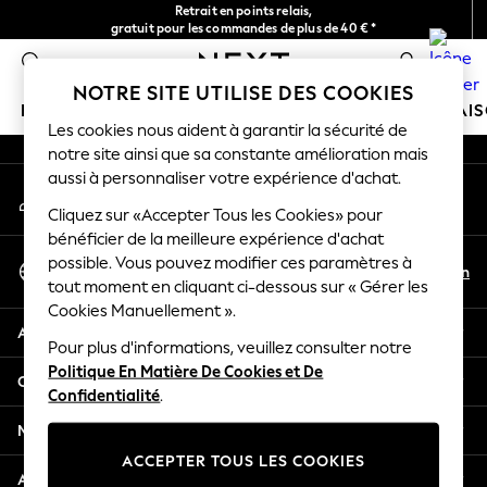
Retrait en points relais,
An error occurred on client
gratuit pour les commandes de plus de 40 € *
Livraison en 2-3 jours ouvrés*
0
Nos réseaux sociaux
NOTRE SITE UTILISE DES COOKIES
FILLE
GARÇON
BÉBÉ
FEMME
HOMME
MAI
Les cookies nous aident à garantir la sécurité de
notre site ainsi que sa constante amélioration mais
HOLIDAY SHOP
aussi à personnaliser votre expérience d'achat.
Mon compte
Women's Holiday Shop
Connexion à votre compte
Cliquez sur «Accepter Tous les Cookies» pour
All Swimwear
bénéficier de la meilleure expérience d'achat
All Beachwear
Sélectionnez Votre Langue
possible. Vous pouvez modifier ces paramètres à
Bags & Accessories
Fr
En
tout moment en cliquant ci-dessous sur « Gérer les
Français
Beach Dresses & Kaftans
Cookies Manuellement ».
Dresses
Aide
Flip Flops
Pour plus d'informations, veuillez consulter notre
Politique En Matière De Cookies et De
Sliders
Confidentialité et mentions légales
Confidentialité
.
Jumpsuits & Playsuits
Linen Collection
Ministères
Sandals
ACCEPTER TOUS LES COOKIES
Shorts
Autres services