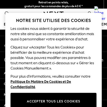
Retrait en points relais,
An error occurred on client
gratuit pour les commandes de plus de 40 € *
Livraison en 2-3 jours ouvrés*
0
Nos réseaux sociaux
NOTRE SITE UTILISE DES COOKIES
BOUTIQUE VACANCES
FILLE
GARÇON
BÉBÉ
FE
Les cookies nous aident à garantir la sécurité de
notre site ainsi que sa constante amélioration mais
HOLIDAY SHOP
aussi à personnaliser votre expérience d'achat.
Mon compte
Women's Holiday Shop
Connexion à votre compte
Cliquez sur «Accepter Tous les Cookies» pour
All Swimwear
bénéficier de la meilleure expérience d'achat
All Beachwear
Sélectionnez Votre Langue
possible. Vous pouvez modifier ces paramètres à
Bags & Accessories
Fr
En
tout moment en cliquant ci-dessous sur « Gérer les
Français
Beach Dresses & Kaftans
Cookies Manuellement ».
Dresses
Aide
Flip Flops
Pour plus d'informations, veuillez consulter notre
Politique En Matière De Cookies et De
Sliders
Confidentialité et mentions légales
Confidentialité
.
Jumpsuits & Playsuits
Linen Collection
Ministères
Sandals
ACCEPTER TOUS LES COOKIES
Shorts
Autres services