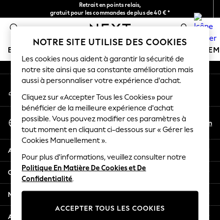
Retrait en points relais,
An error occurred on client
gratuit pour les commandes de plus de 40 € *
Livraison en 2-3 jours ouvrés*
0
Nos réseaux sociaux
NOTRE SITE UTILISE DES COOKIES
BOUTIQUE VACANCES
FILLE
GARÇON
BÉBÉ
FE
Les cookies nous aident à garantir la sécurité de
notre site ainsi que sa constante amélioration mais
HOLIDAY SHOP
aussi à personnaliser votre expérience d'achat.
Mon compte
Women's Holiday Shop
Connexion à votre compte
Cliquez sur «Accepter Tous les Cookies» pour
All Swimwear
bénéficier de la meilleure expérience d'achat
All Beachwear
Sélectionnez Votre Langue
possible. Vous pouvez modifier ces paramètres à
Bags & Accessories
Fr
En
tout moment en cliquant ci-dessous sur « Gérer les
Français
Beach Dresses & Kaftans
Cookies Manuellement ».
Dresses
Aide
Flip Flops
Pour plus d'informations, veuillez consulter notre
Politique En Matière De Cookies et De
Sliders
Confidentialité et mentions légales
Confidentialité
.
Jumpsuits & Playsuits
Linen Collection
Ministères
Sandals
ACCEPTER TOUS LES COOKIES
Shorts
Autres services