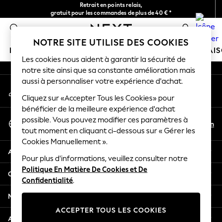
Retrait en points relais,
An error occurred on client
gratuit pour les commandes de plus de 40 € *
Livraison en 2-3 jours ouvrés*
0
Nos réseaux sociaux
NOTRE SITE UTILISE DES COOKIES
FILLE
GARÇON
BÉBÉ
FEMME
HOMME
MAI
Les cookies nous aident à garantir la sécurité de
notre site ainsi que sa constante amélioration mais
HOLIDAY SHOP
aussi à personnaliser votre expérience d'achat.
Mon compte
Women's Holiday Shop
Connexion à votre compte
Cliquez sur «Accepter Tous les Cookies» pour
All Swimwear
bénéficier de la meilleure expérience d'achat
All Beachwear
Sélectionnez Votre Langue
possible. Vous pouvez modifier ces paramètres à
Bags & Accessories
Fr
En
tout moment en cliquant ci-dessous sur « Gérer les
Français
Beach Dresses & Kaftans
Cookies Manuellement ».
Dresses
Aide
Flip Flops
Pour plus d'informations, veuillez consulter notre
Politique En Matière De Cookies et De
Sliders
Confidentialité et mentions légales
Confidentialité
.
Jumpsuits & Playsuits
Linen Collection
Ministères
Sandals
ACCEPTER TOUS LES COOKIES
Shorts
Autres services