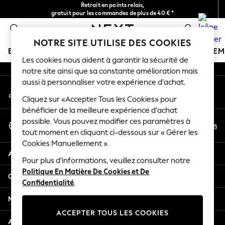
Retrait en points relais,
An error occurred on client
gratuit pour les commandes de plus de 40 € *
Livraison en 2-3 jours ouvrés*
0
Nos réseaux sociaux
NOTRE SITE UTILISE DES COOKIES
BOUTIQUE VACANCES
FILLE
GARÇON
BÉBÉ
FE
Les cookies nous aident à garantir la sécurité de
notre site ainsi que sa constante amélioration mais
HOLIDAY SHOP
aussi à personnaliser votre expérience d'achat.
Mon compte
Women's Holiday Shop
Connexion à votre compte
Cliquez sur «Accepter Tous les Cookies» pour
All Swimwear
bénéficier de la meilleure expérience d'achat
All Beachwear
Sélectionnez Votre Langue
possible. Vous pouvez modifier ces paramètres à
Bags & Accessories
Fr
En
tout moment en cliquant ci-dessous sur « Gérer les
Français
Beach Dresses & Kaftans
Cookies Manuellement ».
Dresses
Aide
Flip Flops
Pour plus d'informations, veuillez consulter notre
Politique En Matière De Cookies et De
Sliders
Confidentialité et mentions légales
Confidentialité
.
Jumpsuits & Playsuits
Linen Collection
Ministères
Sandals
ACCEPTER TOUS LES COOKIES
Shorts
Autres services