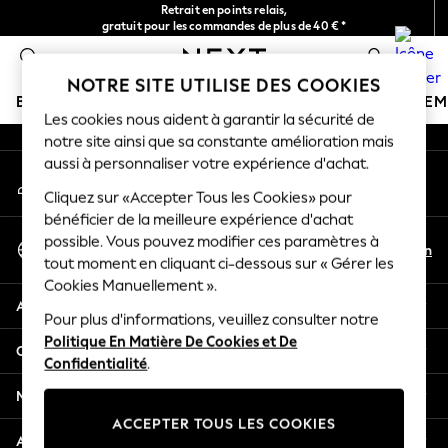
Retrait en points relais,
An error occurred on client
gratuit pour les commandes de plus de 40 € *
Livraison en 2-3 jours ouvrés*
0
Nos réseaux sociaux
NOTRE SITE UTILISE DES COOKIES
BOUTIQUE VACANCES
FILLE
GARÇON
BÉBÉ
FE
Les cookies nous aident à garantir la sécurité de
notre site ainsi que sa constante amélioration mais
HOLIDAY SHOP
aussi à personnaliser votre expérience d'achat.
Mon compte
Women's Holiday Shop
Connexion à votre compte
Cliquez sur «Accepter Tous les Cookies» pour
All Swimwear
bénéficier de la meilleure expérience d'achat
All Beachwear
Sélectionnez Votre Langue
possible. Vous pouvez modifier ces paramètres à
Bags & Accessories
Fr
En
tout moment en cliquant ci-dessous sur « Gérer les
Français
Beach Dresses & Kaftans
Cookies Manuellement ».
Dresses
Aide
Flip Flops
Pour plus d'informations, veuillez consulter notre
Politique En Matière De Cookies et De
Sliders
Confidentialité et mentions légales
Confidentialité
.
Jumpsuits & Playsuits
Linen Collection
Ministères
Sandals
ACCEPTER TOUS LES COOKIES
Shorts
Autres services