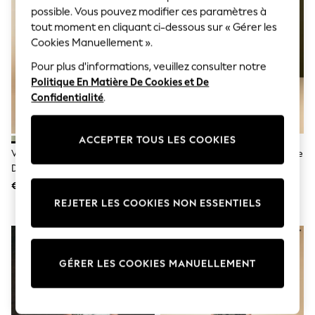
Sunglasses
possible. Vous pouvez modifier ces paramètres à
Men's Holiday Shop
tout moment en cliquant ci-dessous sur « Gérer les
All Swimwear
Cookies Manuellement ».
Accessories
Bags & Luggage
Pour plus d'informations, veuillez consulter notre
Footwear
Politique En Matière De Cookies et De
Hats
Linen Collection
Confidentialité
.
Loafers
Polo Shirts
Sandals & Flipflops
ACCEPTER TOUS LES COOKIES
Shirts
Vert Olive - Robe Longue De
Champagne Doré - Robe Longue
Shorts
Demoiselle D’honneur Multi-
En Satin À Manches Longues
Sunglasses
Voies En Jersey
Torsadée Sur Le Devant
€ 59
€ 39
T-Shirts
REJETER LES COOKIES NON ESSENTIELS
Vests
Boys Holiday Shop
All Swimwear
Ponchos & Toweling sets
Sun Hats & Caps
GÉRER LES COOKIES MANUELLEMENT
Polo Shirts
Rash Vests
Sandals & Sliders
Shirts