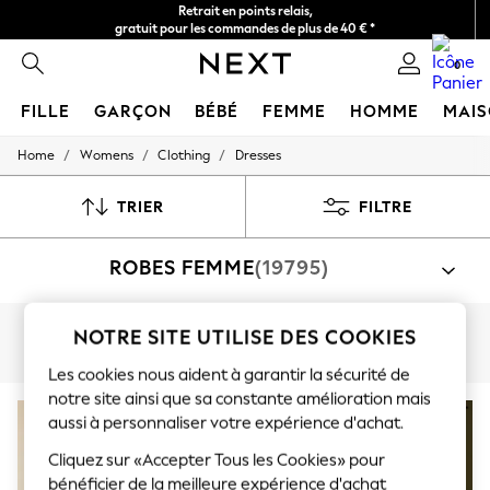
Retrait en points relais,
gratuit pour les commandes de plus de 40 € *
Livraison en 2-3 jours ouvrés*
0
FILLE
GARÇON
BÉBÉ
FEMME
HOMME
MAI
/
/
/
Home
Womens
Clothing
Dresses
HOLIDAY SHOP
Women's Holiday Shop
All Swimwear
TRIER
FILTRE
All Beachwear
Bags & Accessories
ROBES FEMME
(19795)
Beach Dresses & Kaftans
Dresses
Flip Flops
Sliders
Par catégorie
NOTRE SITE UTILISE DES COOKIES
Jumpsuits & Playsuits
Grandes Tailles
Petite Taille
Grande Stature
Robes
Linen Collection
Les cookies nous aident à garantir la sécurité de
Sandals
notre site ainsi que sa constante amélioration mais
Shorts
aussi à personnaliser votre expérience d'achat.
Trousers
Sun Hats & Caps
Cliquez sur «Accepter Tous les Cookies» pour
T-Shirts & Vests
bénéficier de la meilleure expérience d'achat