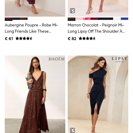
Knitwear
Trousers & Leggings
Sets & Outfits
Tops
Aubergine Poupre - Robe Mi-
Marron Chocolat - Peignoir Mi-
Nightwear & Pyjamas
Jumpsuits & Playsuits
Long Friends Like These
Long Lipsy Off The Shoulder À
Jeans
Asymétrique
Taille Rassemblée
€ 61
€ 82
Shirts & Blouses
Swimwear
Sportswear
Dungarees
Multipacks
All Holiday Shop
Tops
Dresses
Shorts
Skirts
Sandals & Sliders
Rash Vests
Sun Safe Swimwear
Sun Hats & Caps
Denim Jackets
Raincoats
Waterproof