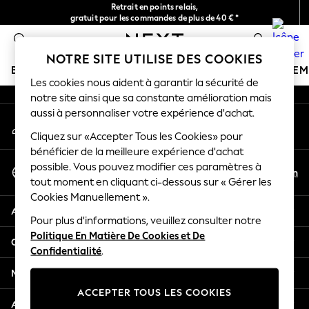
Retrait en points relais,
An error occurred on client
gratuit pour les commandes de plus de 40 € *
Livraison en 2-3 jours ouvrés*
0
Nos réseaux sociaux
NOTRE SITE UTILISE DES COOKIES
BOUTIQUE VACANCES
FILLE
GARÇON
BÉBÉ
FE
Les cookies nous aident à garantir la sécurité de
notre site ainsi que sa constante amélioration mais
HOLIDAY SHOP
aussi à personnaliser votre expérience d'achat.
Mon compte
Women's Holiday Shop
Connexion à votre compte
Cliquez sur «Accepter Tous les Cookies» pour
All Swimwear
bénéficier de la meilleure expérience d'achat
All Beachwear
Sélectionnez Votre Langue
possible. Vous pouvez modifier ces paramètres à
Bags & Accessories
Fr
En
tout moment en cliquant ci-dessous sur « Gérer les
Français
Beach Dresses & Kaftans
Cookies Manuellement ».
Dresses
Aide
Flip Flops
Pour plus d'informations, veuillez consulter notre
Politique En Matière De Cookies et De
Sliders
Confidentialité et mentions légales
Confidentialité
.
Jumpsuits & Playsuits
Linen Collection
Ministères
Sandals
ACCEPTER TOUS LES COOKIES
Shorts
Autres services