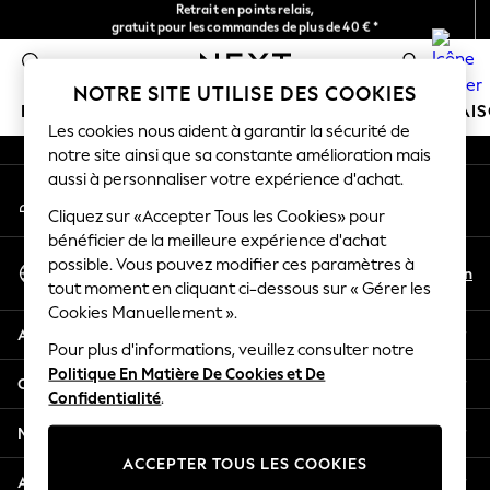
Retrait en points relais,
gratuit pour les commandes de plus de 40 € *
An error occurred on client
Livraison en 2-3 jours ouvrés*
0
Nos réseaux sociaux
NOTRE SITE UTILISE DES COOKIES
FILLE
GARÇON
BÉBÉ
FEMME
HOMME
MAI
Les cookies nous aident à garantir la sécurité de
notre site ainsi que sa constante amélioration mais
HOLIDAY SHOP
aussi à personnaliser votre expérience d'achat.
Mon compte
Women's Holiday Shop
Connexion à votre compte
Cliquez sur «Accepter Tous les Cookies» pour
All Swimwear
bénéficier de la meilleure expérience d'achat
All Beachwear
Sélectionnez Votre Langue
possible. Vous pouvez modifier ces paramètres à
Bags & Accessories
Fr
En
tout moment en cliquant ci-dessous sur « Gérer les
Français
Beach Dresses & Kaftans
Cookies Manuellement ».
Dresses
Aide
Flip Flops
Pour plus d'informations, veuillez consulter notre
Politique En Matière De Cookies et De
Sliders
Confidentialité et mentions légales
Confidentialité
.
Jumpsuits & Playsuits
Linen Collection
Ministères
Sandals
ACCEPTER TOUS LES COOKIES
Shorts
Autres services