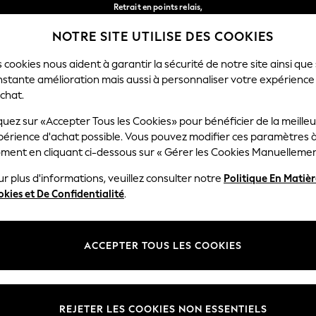
Retrait en points relais,
gratuit pour les commandes de plus de 40 € *
NOTRE SITE UTILISE DES COOKIES
Livraison en 2-3 jours ouvrés*
Nos réseaux sociaux
 cookies nous aident à garantir la sécurité de notre site ainsi que
nstante amélioration mais aussi à personnaliser votre expérience
FEMME
HOMME
MAISON
chat.
quez sur «Accepter Tous les Cookies» pour bénéficier de la meille
Sélectionnez Votre Lang
périence d'achat possible. Vous pouvez modifier ces paramètres à
Français
ment en cliquant ci-dessous sur « Gérer les Cookies Manuellemen
lité et mentions légales
Ministères
r plus d'informations, veuillez consulter notre
Politique En Matiè
kies et De Confidentialité
.
 confidentialité et de cookies
Femme
générales
Homme
ookies manuellement
Garçon
ACCEPTER TOUS LES COOKIES
lative aux avis et évaluations des
Fille
Maison
REJETER LES COOKIES NON ESSENTIELS
Bébé