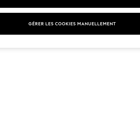
Marques
GÉRER LES COOKIES MANUELLEMENT
© 2026 Next Germany GmbH. Tous droits réservés.