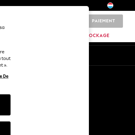
PAIEMENT
0
 sa
MARQUES
DÉSTOCKAGE
ure
ue
Fr
En
 tout
t ».
Autres services
re De
Médias et presse
L'entreprise
Carrières NEXT