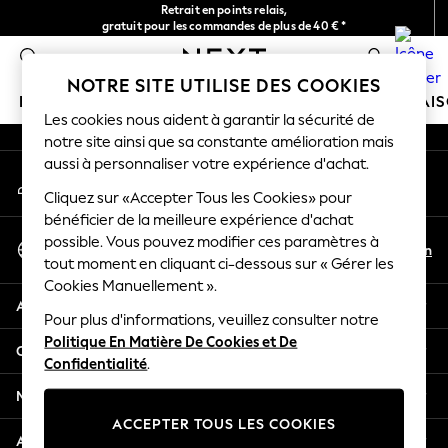
Retrait en points relais,
An error occurred on client
gratuit pour les commandes de plus de 40 € *
Livraison en 2-3 jours ouvrés*
0
Nos réseaux sociaux
NOTRE SITE UTILISE DES COOKIES
FILLE
GARÇON
BÉBÉ
FEMME
HOMME
MAI
Les cookies nous aident à garantir la sécurité de
notre site ainsi que sa constante amélioration mais
HOLIDAY SHOP
aussi à personnaliser votre expérience d'achat.
Mon compte
Women's Holiday Shop
Connexion à votre compte
Cliquez sur «Accepter Tous les Cookies» pour
All Swimwear
bénéficier de la meilleure expérience d'achat
All Beachwear
Sélectionnez Votre Langue
possible. Vous pouvez modifier ces paramètres à
Bags & Accessories
Fr
En
tout moment en cliquant ci-dessous sur « Gérer les
Français
Beach Dresses & Kaftans
Cookies Manuellement ».
Dresses
Aide
Flip Flops
Pour plus d'informations, veuillez consulter notre
Politique En Matière De Cookies et De
Sliders
Confidentialité et mentions légales
Confidentialité
.
Jumpsuits & Playsuits
Linen Collection
Ministères
Sandals
ACCEPTER TOUS LES COOKIES
Shorts
Autres services