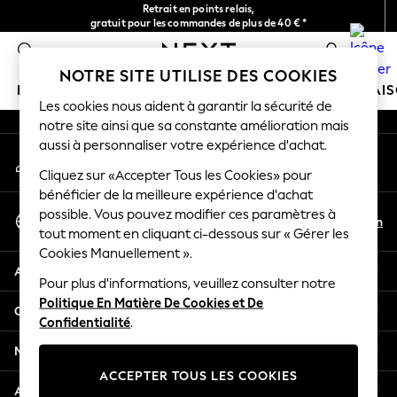
Retrait en points relais,
An error occurred on client
gratuit pour les commandes de plus de 40 € *
Livraison en 2-3 jours ouvrés*
0
Nos réseaux sociaux
NOTRE SITE UTILISE DES COOKIES
FILLE
GARÇON
BÉBÉ
FEMME
HOMME
MAI
Les cookies nous aident à garantir la sécurité de
notre site ainsi que sa constante amélioration mais
HOLIDAY SHOP
aussi à personnaliser votre expérience d'achat.
Mon compte
Women's Holiday Shop
Connexion à votre compte
Cliquez sur «Accepter Tous les Cookies» pour
All Swimwear
bénéficier de la meilleure expérience d'achat
All Beachwear
Sélectionnez Votre Langue
possible. Vous pouvez modifier ces paramètres à
Bags & Accessories
Fr
En
tout moment en cliquant ci-dessous sur « Gérer les
Français
Beach Dresses & Kaftans
Cookies Manuellement ».
Dresses
Aide
Flip Flops
Pour plus d'informations, veuillez consulter notre
Politique En Matière De Cookies et De
Sliders
Confidentialité et mentions légales
Confidentialité
.
Jumpsuits & Playsuits
Linen Collection
Ministères
Sandals
ACCEPTER TOUS LES COOKIES
Shorts
Autres services