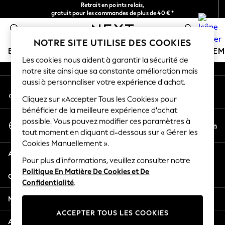
Retrait en points relais,
An error occurred on client
gratuit pour les commandes de plus de 40 € *
Livraison en 2-3 jours ouvrés*
0
Nos réseaux sociaux
NOTRE SITE UTILISE DES COOKIES
BOUTIQUE VACANCES
FILLE
GARÇON
BÉBÉ
FE
Les cookies nous aident à garantir la sécurité de
notre site ainsi que sa constante amélioration mais
HOLIDAY SHOP
aussi à personnaliser votre expérience d'achat.
Mon compte
Women's Holiday Shop
Connexion à votre compte
Cliquez sur «Accepter Tous les Cookies» pour
All Swimwear
bénéficier de la meilleure expérience d'achat
All Beachwear
Sélectionnez Votre Langue
possible. Vous pouvez modifier ces paramètres à
Bags & Accessories
Fr
En
tout moment en cliquant ci-dessous sur « Gérer les
Français
Beach Dresses & Kaftans
Cookies Manuellement ».
Dresses
Aide
Flip Flops
Pour plus d'informations, veuillez consulter notre
Politique En Matière De Cookies et De
Sliders
Confidentialité et mentions légales
Confidentialité
.
Jumpsuits & Playsuits
Linen Collection
Ministères
Sandals
ACCEPTER TOUS LES COOKIES
Shorts
Autres services