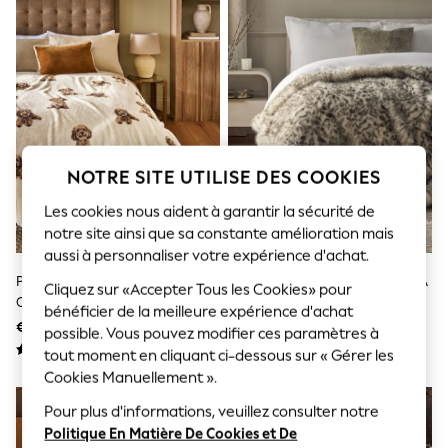
Sunglasses
Men's Holiday Shop
All Swimwear
Accessories
Bags & Luggage
Footwear
Hats
Linen Collection
Loafers
NOTRE SITE UTILISE DES COOKIES
Polo Shirts
Sandals & Flipflops
Les cookies nous aident à garantir la sécurité de
Shirts
Shorts
notre site ainsi que sa constante amélioration mais
Sunglasses
aussi à personnaliser votre expérience d'achat.
T-Shirts
Plaid Polaire Charlie Le
Jeté De Lit En Fausse Fourrure À
Cliquez sur «Accepter Tous les Cookies» pour
Vests
Cockapoo
Imprimé Léopard Des Neiges
Boys Holiday Shop
bénéficier de la meilleure expérience d'achat
€ 14 - € 33
€ 48 - € 83
All Swimwear
possible. Vous pouvez modifier ces paramètres à
Ponchos & Toweling sets
tout moment en cliquant ci-dessous sur « Gérer les
Sun Hats & Caps
Cookies Manuellement ».
Polo Shirts
Rash Vests
Pour plus d'informations, veuillez consulter notre
Sandals & Sliders
Politique En Matière De Cookies et De
Shirts