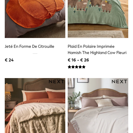
Knitwear
Trousers & Leggings
Sets & Outfits
Tops
Nightwear & Pyjamas
Jumpsuits & Playsuits
Jeans
Shirts & Blouses
Jeté En Forme De Citrouille
Plaid En Polaire Imprimée
Swimwear
Hamish The Highland Cow Fleuri
Sportswear
Dungarees
€ 24
€ 16 - € 26
Multipacks
All Holiday Shop
Tops
Dresses
Shorts
Skirts
Sandals & Sliders
Rash Vests
Sun Safe Swimwear
Sun Hats & Caps
Denim Jackets
Raincoats
Waterproof