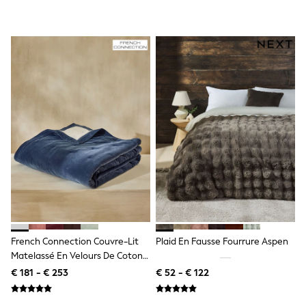
Sandals & Sliders
Rash Vests
Sun Safe Swimwear
Sun Hats & Caps
Denim Jackets
Raincoats
Waterproof
Shackets
Gilets
Fleeces
Teddy Borg
Puffers
Snowsuits
All Footwear
New In
Boots
Half Sizes
Slippers
French Connection Couvre-Lit
Plaid En Fausse Fourrure Aspen
Trainers
Wellies
Matelassé En Velours De Coton
Wide Fit
Délavé
€ 181 - € 253
€ 52 - € 122
Shoes
Underwear