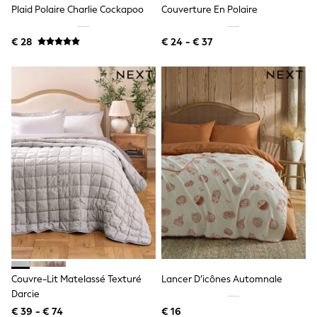
Toy Story
Plaid Polaire Charlie Cockapoo
Couverture En Polaire
Pokemon
Spiderman
€ 28
€ 24 - € 37
THE SET
All Clothing
T-Shirts
Shorts
Shirts
Kurtas
Sets & Outfits
Trousers & Chinos
Sweatshirts & Hoodies
Knitwear & Sweaters
Tops
Coats & Jackets
Jeans
Joggers
Nightwear & Pyjamas
Swimwear
Suits & Waistcoats
Dungarees
Couvre-Lit Matelassé Texturé
Lancer D’icônes Automnale
Multipacks
Darcie
All Holiday Shop
Tops & T-Shirts
€ 39 - € 74
€ 16