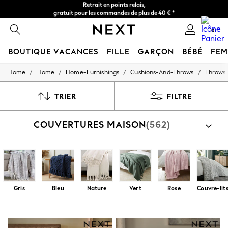
Livraison en 2-3 jours ouvrés*
Retours faciles*
0
BOUTIQUE VACANCES
FILLE
GARÇON
BÉBÉ
FE
/
/
/
/
Home
Home
Home-Furnishings
Cushions-And-Throws
Throws
HOLIDAY SHOP
Women's Holiday Shop
All Swimwear
TRIER
FILTRE
All Beachwear
Bags & Accessories
COUVERTURES MAISON
(562)
Beach Dresses & Kaftans
Dresses
Flip Flops
Sliders
Jumpsuits & Playsuits
Linen Collection
Sandals
Gris
Bleu
Nature
Vert
Rose
Couvre-lit
Shorts
Trousers
Sun Hats & Caps
T-Shirts & Vests