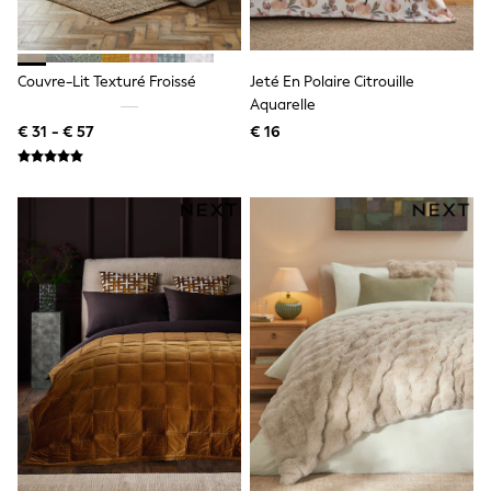
All Occasionwear
All Partywear
Wedding
Dresses
Couvre-Lit Texturé Froissé
Jeté En Polaire Citrouille
Shoes
Aquarelle
Cardigans
€ 31 - € 57
€ 16
Skirts
Shop all
Shop All
Disney
Marvel
Paw Patrol
Peppa Pig
Gaming
Harry Potter
Spider man
New In
Trainers
Hoodies & Sweatshirts
T-Shirts & Vests
Leggings
Swim
adidas
All Girls Brands