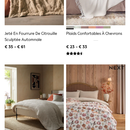
Shackets
Puddlesuits
Gilets
Fleeces
Teddy Borg
Puffers
Jeté En Fourrure De Citrouille
Plaids Confortables À Chevrons
Snowsuits
Sculptée Automnale
All Footwear
€ 35 - € 61
€ 23 - € 33
New In
Boots
Half Sizes
Slippers
Trainers
Wellies
Wide Fit
Shoes
All Underwear
Nighties
Pyjamas
Robes
Socks & Tights
All Bags & Accessories
Bags