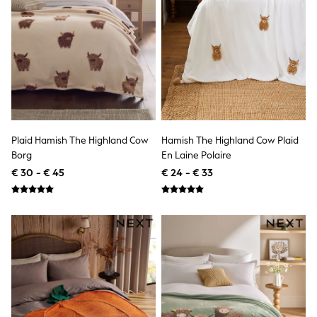
Birkenstock
Crocs
Havaianas
Pour Moi
Rayban
Skechers
GIRLS
New In
New in from Next
New In
Trending: Top & Short Sets
Plaid Hamish The Highland Cow
Hamish The Highland Cow Plaid
Trending: Clogs
Borg
En Laine Polaire
Toy Story
€ 30 - € 45
€ 24 - € 33
THE SET
50 - 92cm
98 - 110cm
116 - 134cm
140 - 174cm
All Clothing
T-Shirts
Dresses
Shorts & Skirts
Coats & Jackets
Sweatshirts & Hoodies