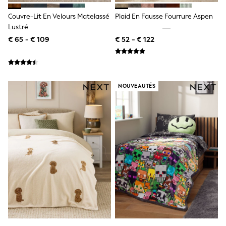
Lipsy Girl
Couvre-Lit En Velours Matelassé
Plaid En Fausse Fourrure Aspen
Boden
Joules
Lustré
Little Bird by Jools Oliver
€ 65 - € 109
€ 52 - € 122
Baker by Ted Baker
Occasionwear
Schoolwear
Partywear
Flower Girl
NOUVEAUTÉS
Bridesmaid
Shop All
A-Z Brands
JoJo Maman Bébé
BOYS
New In
New in from Next
50 - 92cm
98 - 110cm
116 - 134cm
140 - 174cm
New In
Trending: Top & Short Sets
Trending: Clogs