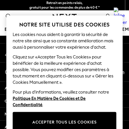
Retrait en points relais,
An error occurred on client
gratuit pour les commandes de plus de 40 € *
Livraison en 2-3 jours ouvrés*
0
Nos réseaux sociaux
NOTRE SITE UTILISE DES COOKIES
BOUTIQUE VACANCES
FILLE
GARÇON
BÉBÉ
FE
Les cookies nous aident à garantir la sécurité de
notre site ainsi que sa constante amélioration mais
HOLIDAY SHOP
aussi à personnaliser votre expérience d'achat.
Mon compte
Women's Holiday Shop
Connexion à votre compte
Cliquez sur «Accepter Tous les Cookies» pour
All Swimwear
bénéficier de la meilleure expérience d'achat
All Beachwear
Sélectionnez Votre Langue
possible. Vous pouvez modifier ces paramètres à
Bags & Accessories
Fr
En
tout moment en cliquant ci-dessous sur « Gérer les
Français
Beach Dresses & Kaftans
Cookies Manuellement ».
Dresses
Aide
Flip Flops
Pour plus d'informations, veuillez consulter notre
Politique En Matière De Cookies et De
Sliders
Confidentialité et mentions légales
Confidentialité
.
Jumpsuits & Playsuits
Linen Collection
Ministères
Sandals
ACCEPTER TOUS LES COOKIES
Shorts
Autres services