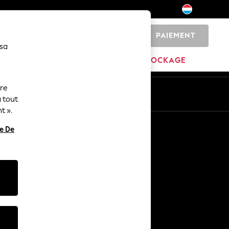
PAIEMENT
0
 sa
MAISON
MARQUES
DÉSTOCKAGE
ure
ue
Fr
En
 tout
t ».
Autres services
re De
Médias et presse
L'entreprise
Carrières NEXT