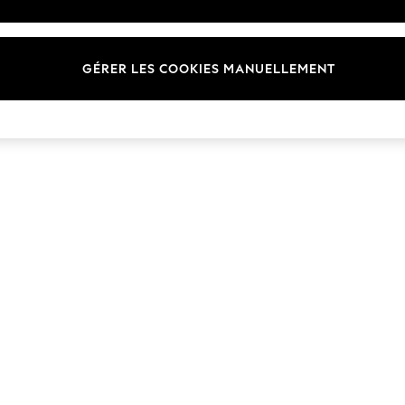
Marques
GÉRER LES COOKIES MANUELLEMENT
© 2026 Next Germany GmbH. Tous droits réservés.