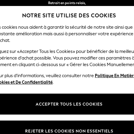
Retrait en points relais,
gratuit pour les commandes de plus de 40 € *
NOTRE SITE UTILISE DES COOKIES
Livraison en 2-3 jours ouvrés*
Nos réseaux sociaux
 cookies nous aident à garantir la sécurité de notre site ainsi que
nstante amélioration mais aussi à personnaliser votre expérience
RÇON
BÉBÉ
FEMME
HOMME
chat.
quez sur «Accepter Tous les Cookies» pour bénéficier de la meille
Sélectionnez Votre Lang
périence d'achat possible. Vous pouvez modifier ces paramètres à
Français
ment en cliquant ci-dessous sur « Gérer les Cookies Manuellemen
lité et mentions légales
Ministères
r plus d'informations, veuillez consulter notre
Politique En Matiè
kies et De Confidentialité
.
 confidentialité et de cookies
Femme
générales
Homme
ookies manuellement
Garçon
ACCEPTER TOUS LES COOKIES
lative aux avis et évaluations des
Fille
Maison
REJETER LES COOKIES NON ESSENTIELS
Bébé