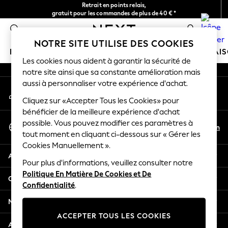
Retrait en points relais,
An error occurred on client
gratuit pour les commandes de plus de 40 € *
Livraison en 2-3 jours ouvrés*
0
Nos réseaux sociaux
NOTRE SITE UTILISE DES COOKIES
FILLE
GARÇON
BÉBÉ
FEMME
HOMME
MAI
Les cookies nous aident à garantir la sécurité de
notre site ainsi que sa constante amélioration mais
HOLIDAY SHOP
aussi à personnaliser votre expérience d'achat.
Mon compte
Women's Holiday Shop
Connexion à votre compte
Cliquez sur «Accepter Tous les Cookies» pour
All Swimwear
bénéficier de la meilleure expérience d'achat
All Beachwear
Sélectionnez Votre Langue
possible. Vous pouvez modifier ces paramètres à
Bags & Accessories
Fr
En
tout moment en cliquant ci-dessous sur « Gérer les
Français
Beach Dresses & Kaftans
Cookies Manuellement ».
Dresses
Aide
Flip Flops
Pour plus d'informations, veuillez consulter notre
Politique En Matière De Cookies et De
Sliders
Confidentialité et mentions légales
Confidentialité
.
Jumpsuits & Playsuits
Linen Collection
Ministères
Sandals
ACCEPTER TOUS LES COOKIES
Shorts
Autres services