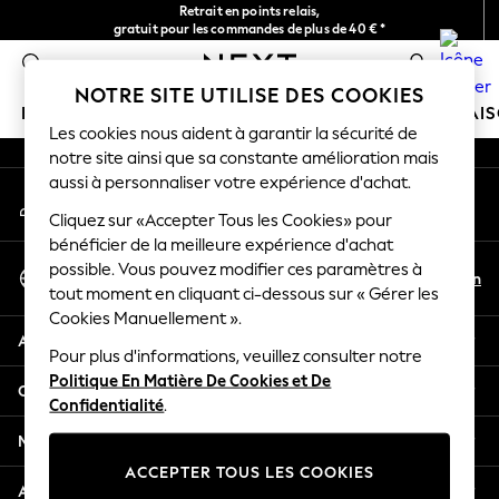
Retrait en points relais,
An error occurred on client
gratuit pour les commandes de plus de 40 € *
Livraison en 2-3 jours ouvrés*
0
Nos réseaux sociaux
NOTRE SITE UTILISE DES COOKIES
FILLE
GARÇON
BÉBÉ
FEMME
HOMME
MAI
Les cookies nous aident à garantir la sécurité de
notre site ainsi que sa constante amélioration mais
HOLIDAY SHOP
aussi à personnaliser votre expérience d'achat.
Mon compte
Women's Holiday Shop
Connexion à votre compte
Cliquez sur «Accepter Tous les Cookies» pour
All Swimwear
bénéficier de la meilleure expérience d'achat
All Beachwear
Sélectionnez Votre Langue
possible. Vous pouvez modifier ces paramètres à
Bags & Accessories
Fr
En
tout moment en cliquant ci-dessous sur « Gérer les
Français
Beach Dresses & Kaftans
Cookies Manuellement ».
Dresses
Aide
Flip Flops
Pour plus d'informations, veuillez consulter notre
Politique En Matière De Cookies et De
Sliders
Confidentialité et mentions légales
Confidentialité
.
Jumpsuits & Playsuits
Linen Collection
Ministères
Sandals
ACCEPTER TOUS LES COOKIES
Shorts
Autres services