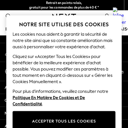
Retrait en points relais,
An error occurred on client
gratuit pour les commandes de plus de 40 € *
Livraison en 2-3 jours ouvrés*
0
Nos réseaux sociaux
NOTRE SITE UTILISE DES COOKIES
FILLE
GARÇON
BÉBÉ
FEMME
HOMME
MAI
Les cookies nous aident à garantir la sécurité de
notre site ainsi que sa constante amélioration mais
HOLIDAY SHOP
aussi à personnaliser votre expérience d'achat.
Mon compte
Women's Holiday Shop
Connexion à votre compte
Cliquez sur «Accepter Tous les Cookies» pour
All Swimwear
bénéficier de la meilleure expérience d'achat
All Beachwear
Sélectionnez Votre Langue
possible. Vous pouvez modifier ces paramètres à
Bags & Accessories
Fr
En
tout moment en cliquant ci-dessous sur « Gérer les
Français
Beach Dresses & Kaftans
Cookies Manuellement ».
Dresses
Aide
Flip Flops
Pour plus d'informations, veuillez consulter notre
Politique En Matière De Cookies et De
Sliders
Confidentialité et mentions légales
Confidentialité
.
Jumpsuits & Playsuits
Linen Collection
Ministères
Sandals
ACCEPTER TOUS LES COOKIES
Shorts
Autres services