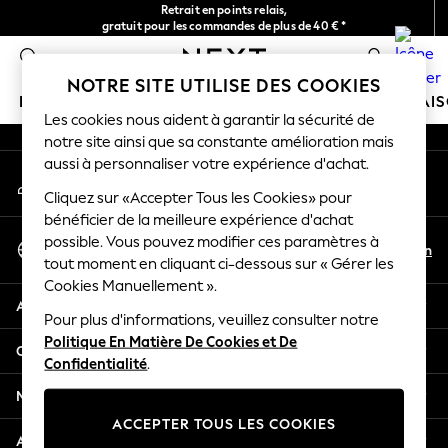
Retrait en points relais,
An error occurred on client
gratuit pour les commandes de plus de 40 € *
Livraison en 2-3 jours ouvrés*
0
Nos réseaux sociaux
NOTRE SITE UTILISE DES COOKIES
FILLE
GARÇON
BÉBÉ
FEMME
HOMME
MAI
Les cookies nous aident à garantir la sécurité de
notre site ainsi que sa constante amélioration mais
HOLIDAY SHOP
aussi à personnaliser votre expérience d'achat.
Mon compte
Women's Holiday Shop
Connexion à votre compte
Cliquez sur «Accepter Tous les Cookies» pour
All Swimwear
bénéficier de la meilleure expérience d'achat
All Beachwear
Sélectionnez Votre Langue
possible. Vous pouvez modifier ces paramètres à
Bags & Accessories
Fr
En
tout moment en cliquant ci-dessous sur « Gérer les
Français
Beach Dresses & Kaftans
Cookies Manuellement ».
Dresses
Aide
Flip Flops
Pour plus d'informations, veuillez consulter notre
Politique En Matière De Cookies et De
Sliders
Confidentialité et mentions légales
Confidentialité
.
Jumpsuits & Playsuits
Linen Collection
Ministères
Sandals
ACCEPTER TOUS LES COOKIES
Shorts
Autres services