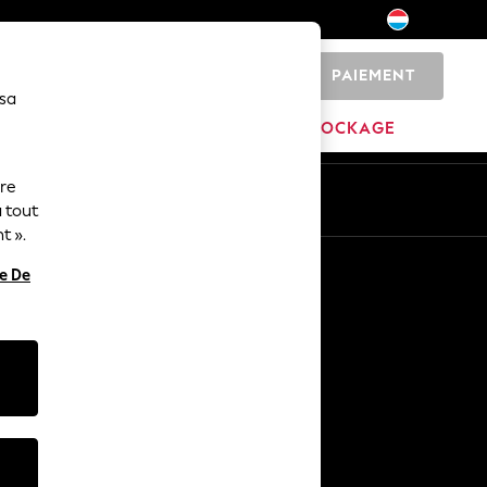
PAIEMENT
0
 sa
MAISON
MARQUES
DÉSTOCKAGE
ure
ue
Fr
En
 tout
t ».
Autres services
re De
Médias et presse
L'entreprise
Carrières NEXT