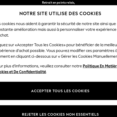
Retrait en points relais,
gratuit pour les commandes de plus de 40 € *
NOTRE SITE UTILISE DES COOKIES
Livraison en 2-3 jours ouvrés*
Nos réseaux sociaux
 cookies nous aident à garantir la sécurité de notre site ainsi que
nstante amélioration mais aussi à personnaliser votre expérience
RÇON
BÉBÉ
FEMME
HOMME
chat.
quez sur «Accepter Tous les Cookies» pour bénéficier de la meille
Sélectionnez Votre Lang
périence d'achat possible. Vous pouvez modifier ces paramètres à
Français
ment en cliquant ci-dessous sur « Gérer les Cookies Manuellemen
lité et mentions légales
Ministères
r plus d'informations, veuillez consulter notre
Politique En Matiè
kies et De Confidentialité
.
 confidentialité et de cookies
Femme
générales
Homme
ookies manuellement
Garçon
ACCEPTER TOUS LES COOKIES
lative aux avis et évaluations des
Fille
Maison
REJETER LES COOKIES NON ESSENTIELS
Bébé