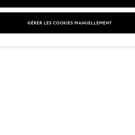
Marques
GÉRER LES COOKIES MANUELLEMENT
© 2026 Next Germany GmbH. Tous droits réservés.