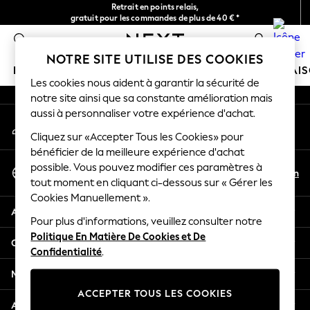
Retrait en points relais,
An error occurred on client
gratuit pour les commandes de plus de 40 € *
Livraison en 2-3 jours ouvrés*
0
Nos réseaux sociaux
NOTRE SITE UTILISE DES COOKIES
FILLE
GARÇON
BÉBÉ
FEMME
HOMME
MAI
Les cookies nous aident à garantir la sécurité de
notre site ainsi que sa constante amélioration mais
HOLIDAY SHOP
aussi à personnaliser votre expérience d'achat.
Mon compte
Women's Holiday Shop
Connexion à votre compte
Cliquez sur «Accepter Tous les Cookies» pour
All Swimwear
bénéficier de la meilleure expérience d'achat
All Beachwear
Sélectionnez Votre Langue
possible. Vous pouvez modifier ces paramètres à
Bags & Accessories
Fr
En
tout moment en cliquant ci-dessous sur « Gérer les
Français
Beach Dresses & Kaftans
Cookies Manuellement ».
Dresses
Aide
Flip Flops
Pour plus d'informations, veuillez consulter notre
Politique En Matière De Cookies et De
Sliders
Confidentialité et mentions légales
Confidentialité
.
Jumpsuits & Playsuits
Linen Collection
Ministères
Sandals
ACCEPTER TOUS LES COOKIES
Shorts
Autres services