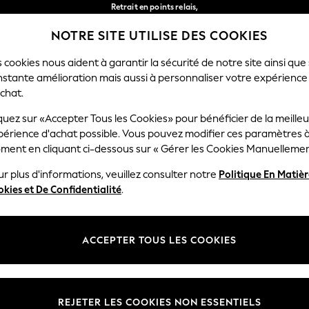
Retrait en points relais,
gratuit pour les commandes de plus de 40 € *
NOTRE SITE UTILISE DES COOKIES
Livraison en 2-3 jours ouvrés*
Nos réseaux sociaux
 cookies nous aident à garantir la sécurité de notre site ainsi que
nstante amélioration mais aussi à personnaliser votre expérience
FEMME
HOMME
MAISON
chat.
quez sur «Accepter Tous les Cookies» pour bénéficier de la meille
Sélectionnez Votre Lang
périence d'achat possible. Vous pouvez modifier ces paramètres à
Français
ment en cliquant ci-dessous sur « Gérer les Cookies Manuellemen
lité et mentions légales
Ministères
r plus d'informations, veuillez consulter notre
Politique En Matiè
kies et De Confidentialité
.
 confidentialité et de cookies
Femme
générales
Homme
ookies manuellement
Garçon
ACCEPTER TOUS LES COOKIES
lative aux avis et évaluations des
Fille
Maison
REJETER LES COOKIES NON ESSENTIELS
Bébé