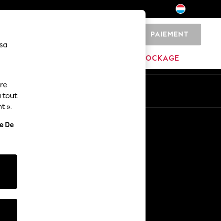
PAIEMENT
0
 sa
MARQUES
DÉSTOCKAGE
ure
ue
Fr
En
 tout
t ».
Autres services
re De
Médias et presse
L'entreprise
Carrières NEXT