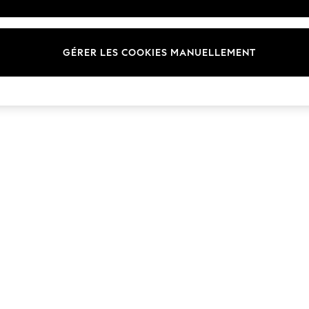
Marques
GÉRER LES COOKIES MANUELLEMENT
© 2026 Next Germany GmbH. Tous droits réservés.