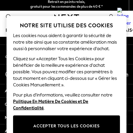
Retrait en points relais,
gratuit pour les commandes de plus de 40 € *
An error occurred on client
Livraison en 2-3 jours ouvrés*
0
Nos réseaux sociaux
NOTRE SITE UTILISE DES COOKIES
FILLE
GARÇON
BÉBÉ
FEMME
HOMME
MAI
Les cookies nous aident à garantir la sécurité de
notre site ainsi que sa constante amélioration mais
HOLIDAY SHOP
aussi à personnaliser votre expérience d'achat.
Mon compte
Women's Holiday Shop
Connexion à votre compte
Cliquez sur «Accepter Tous les Cookies» pour
All Swimwear
bénéficier de la meilleure expérience d'achat
All Beachwear
Sélectionnez Votre Langue
possible. Vous pouvez modifier ces paramètres à
Bags & Accessories
Fr
En
tout moment en cliquant ci-dessous sur « Gérer les
Français
Beach Dresses & Kaftans
Cookies Manuellement ».
Dresses
Aide
Flip Flops
Pour plus d'informations, veuillez consulter notre
Politique En Matière De Cookies et De
Sliders
Confidentialité et mentions légales
Confidentialité
.
Jumpsuits & Playsuits
Linen Collection
Ministères
Sandals
ACCEPTER TOUS LES COOKIES
Shorts
Autres services