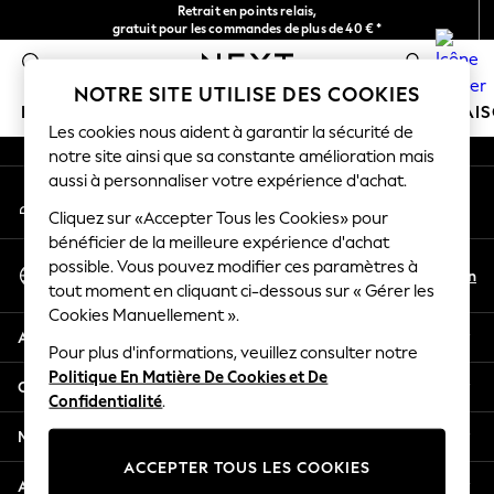
Retrait en points relais,
An error occurred on client
gratuit pour les commandes de plus de 40 € *
Livraison en 2-3 jours ouvrés*
0
Nos réseaux sociaux
NOTRE SITE UTILISE DES COOKIES
FILLE
GARÇON
BÉBÉ
FEMME
HOMME
MAI
Les cookies nous aident à garantir la sécurité de
notre site ainsi que sa constante amélioration mais
HOLIDAY SHOP
aussi à personnaliser votre expérience d'achat.
Mon compte
Women's Holiday Shop
Connexion à votre compte
Cliquez sur «Accepter Tous les Cookies» pour
All Swimwear
bénéficier de la meilleure expérience d'achat
All Beachwear
Sélectionnez Votre Langue
possible. Vous pouvez modifier ces paramètres à
Bags & Accessories
Fr
En
tout moment en cliquant ci-dessous sur « Gérer les
Français
Beach Dresses & Kaftans
Cookies Manuellement ».
Dresses
Aide
Flip Flops
Pour plus d'informations, veuillez consulter notre
Politique En Matière De Cookies et De
Sliders
Confidentialité et mentions légales
Confidentialité
.
Jumpsuits & Playsuits
Linen Collection
Ministères
Sandals
ACCEPTER TOUS LES COOKIES
Shorts
Autres services