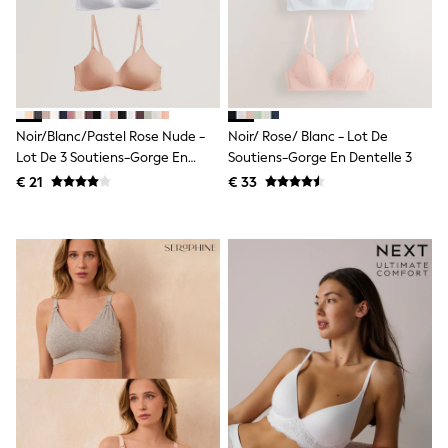
Knitwear
Trousers & Leggings
Sets & Outfits
Tops
Nightwear & Pyjamas
Jumpsuits & Playsuits
Jeans
Noir/Blanc/Pastel Rose Nude -
Noir/ Rose/ Blanc - Lot De
Shirts & Blouses
Lot De 3 Soutiens-Gorge En
Soutiens-Gorge En Dentelle 3
Swimwear
Coton Blend Ultimate Comfort
Sportswear
€ 21
€ 33
Dungarees
Multipacks
All Holiday Shop
Tops
Dresses
Shorts
Skirts
Sandals & Sliders
Rash Vests
Sun Safe Swimwear
Sun Hats & Caps
Denim Jackets
Raincoats
Waterproof