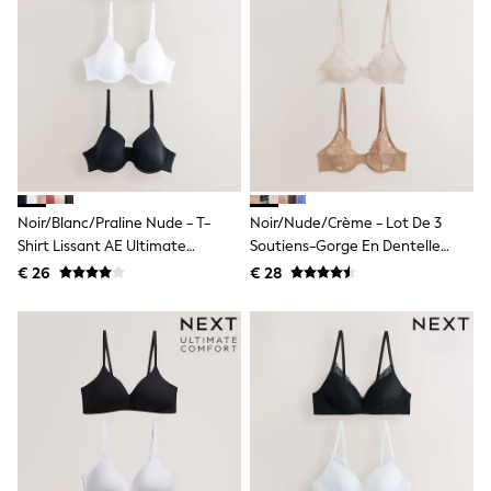
Birkenstock
Crocs
Havaianas
Pour Moi
Rayban
Skechers
GIRLS
New In
New in from Next
New In
Trending: Top & Short Sets
Noir/blanc/praline Nude - T-
Noir/nude/crème - Lot De 3
Trending: Clogs
Shirt Lissant AE Ultimate
Soutiens-Gorge En Dentelle
Toy Story
Comfort Soutiens-Gorge 3 Lot
(E76841)
THE SET
€ 26
€ 28
50 - 92cm
98 - 110cm
116 - 134cm
140 - 174cm
All Clothing
T-Shirts
Dresses
Shorts & Skirts
Coats & Jackets
Sweatshirts & Hoodies