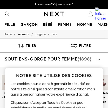
Livraison en 2-3 jours ouvrés*
Retours faciles*
0
FILLE
GARÇON
BÉBÉ
FEMME
HOMME
MAI
/
/
/
Home
Womens
Lingerie
Bras
HOLIDAY SHOP
Women's Holiday Shop
All Swimwear
TRIER
FILTRE
All Beachwear
Bags & Accessories
SOUTIENS-GORGE POUR FEMME
(1898)
Beach Dresses & Kaftans
Dresses
Flip Flops
Sliders
Par catégorie
NOTRE SITE UTILISE DES COOKIES
Jumpsuits & Playsuits
Soutiens-Gorge
Linen Collection
Les cookies nous aident à garantir la sécurité de
Sandals
notre site ainsi que sa constante amélioration mais
Shorts
Bonnets
Balconnet
Pigeonnnant
Brassière
Soutien-
Sans bretell
aussi à personnaliser votre expérience d'achat.
Trousers
classiques
gorge de
multi-
Sun Hats & Caps
sport
position
Cliquez sur «Accepter Tous les Cookies» pour
T-Shirts & Vests
bénéficier de la meilleure expérience d'achat