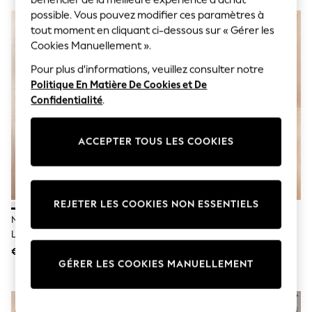
Sunglasses
possible. Vous pouvez modifier ces paramètres à
Men's Holiday Shop
All Swimwear
tout moment en cliquant ci-dessous sur « Gérer les
Accessories
Cookies Manuellement ».
Bags & Luggage
Pour plus d'informations, veuillez consulter notre
Footwear
Hats
Politique En Matière De Cookies et De
Linen Collection
Confidentialité
.
Loafers
Polo Shirts
Sandals & Flipflops
ACCEPTER TOUS LES COOKIES
Shirts
Shorts
Sunglasses
T-Shirts
Vests
REJETER LES COOKIES NON ESSENTIELS
Boys Holiday Shop
Noir/Blanc/Pastel Rose Nude -
Noir & Taupe - Lot De 2
All Swimwear
Lot De 3 Soutiens-Gorge En
Soutiens-Gorge De Nuit
Ponchos & Toweling sets
Coton Blend Ultimate Comfort
Seraphine Grossesse Et
€ 21
€ 26
Sun Hats & Caps
Allaitement Sans Coutures
GÉRER LES COOKIES MANUELLEMENT
Polo Shirts
Rash Vests
Sandals & Sliders
Shirts