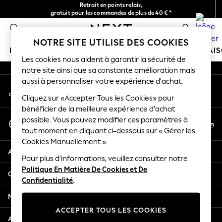
Retrait en points relais,
An error occurred on client
gratuit pour les commandes de plus de 40 € *
Livraison en 2-3 jours ouvrés*
0
Nos réseaux sociaux
NOTRE SITE UTILISE DES COOKIES
FILLE
GARÇON
BÉBÉ
FEMME
HOMME
MAI
Les cookies nous aident à garantir la sécurité de
notre site ainsi que sa constante amélioration mais
GIRLS
aussi à personnaliser votre expérience d'achat.
Mon compte
New In
Connexion à votre compte
Cliquez sur «Accepter Tous les Cookies» pour
New in from Next
bénéficier de la meilleure expérience d'achat
New In
Sélectionnez Votre Langue
possible. Vous pouvez modifier ces paramètres à
Trending: Top & Short Sets
Fr
En
tout moment en cliquant ci-dessous sur « Gérer les
Français
Trending: Clogs
Cookies Manuellement ».
Toy Story
Aide
THE SET
Pour plus d'informations, veuillez consulter notre
Politique En Matière De Cookies et De
50 - 92cm
Confidentialité et mentions légales
Confidentialité
.
98 - 110cm
116 - 134cm
Ministères
140 - 174cm
ACCEPTER TOUS LES COOKIES
All Clothing
Autres services