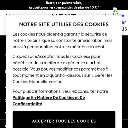
Retrait en points relais,
An error occurred on client
gratuit pour les commandes de plus de 40 € *
Livraison en 2-3 jours ouvrés*
0
Nos réseaux sociaux
NOTRE SITE UTILISE DES COOKIES
FILLE
GARÇON
BÉBÉ
FEMME
HOMME
MAI
Les cookies nous aident à garantir la sécurité de
notre site ainsi que sa constante amélioration mais
GIRLS
aussi à personnaliser votre expérience d'achat.
Mon compte
New In
Connexion à votre compte
Cliquez sur «Accepter Tous les Cookies» pour
New in from Next
bénéficier de la meilleure expérience d'achat
New In
Sélectionnez Votre Langue
possible. Vous pouvez modifier ces paramètres à
Trending: Top & Short Sets
Fr
En
tout moment en cliquant ci-dessous sur « Gérer les
Français
Trending: Clogs
Cookies Manuellement ».
Toy Story
Aide
THE SET
Pour plus d'informations, veuillez consulter notre
Politique En Matière De Cookies et De
50 - 92cm
Confidentialité et mentions légales
Confidentialité
.
98 - 110cm
116 - 134cm
Ministères
140 - 174cm
ACCEPTER TOUS LES COOKIES
All Clothing
Autres services