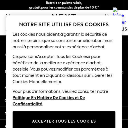
Retrait en points relais,
An error occurred on client
gratuit pour les commandes de plus de 40 € *
Livraison en 2-3 jours ouvrés*
0
Nos réseaux sociaux
NOTRE SITE UTILISE DES COOKIES
FILLE
GARÇON
BÉBÉ
FEMME
HOMME
MAI
Les cookies nous aident à garantir la sécurité de
notre site ainsi que sa constante amélioration mais
HOLIDAY SHOP
aussi à personnaliser votre expérience d'achat.
Mon compte
Women's Holiday Shop
Connexion à votre compte
Cliquez sur «Accepter Tous les Cookies» pour
All Swimwear
bénéficier de la meilleure expérience d'achat
All Beachwear
Sélectionnez Votre Langue
possible. Vous pouvez modifier ces paramètres à
Bags & Accessories
Fr
En
tout moment en cliquant ci-dessous sur « Gérer les
Français
Beach Dresses & Kaftans
Cookies Manuellement ».
Dresses
Aide
Flip Flops
Pour plus d'informations, veuillez consulter notre
Politique En Matière De Cookies et De
Sliders
Confidentialité et mentions légales
Confidentialité
.
Jumpsuits & Playsuits
Linen Collection
Ministères
Sandals
ACCEPTER TOUS LES COOKIES
Shorts
Autres services