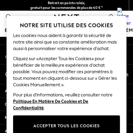
Retrait en points relais,
An error occurred on client
gratuit pour les commandes de plus de 40 € *
Livraison en 2-3 jours ouvrés*
0
Nos réseaux sociaux
NOTRE SITE UTILISE DES COOKIES
BOUTIQUE VACANCES
FILLE
GARÇON
BÉBÉ
FE
Les cookies nous aident à garantir la sécurité de
notre site ainsi que sa constante amélioration mais
HOLIDAY SHOP
aussi à personnaliser votre expérience d'achat.
Mon compte
Women's Holiday Shop
Connexion à votre compte
Cliquez sur «Accepter Tous les Cookies» pour
All Swimwear
bénéficier de la meilleure expérience d'achat
All Beachwear
Sélectionnez Votre Langue
possible. Vous pouvez modifier ces paramètres à
Bags & Accessories
Fr
En
tout moment en cliquant ci-dessous sur « Gérer les
Français
Beach Dresses & Kaftans
Cookies Manuellement ».
Dresses
Aide
Flip Flops
Pour plus d'informations, veuillez consulter notre
Politique En Matière De Cookies et De
Sliders
Confidentialité et mentions légales
Confidentialité
.
Jumpsuits & Playsuits
Linen Collection
Ministères
Sandals
ACCEPTER TOUS LES COOKIES
Shorts
Autres services