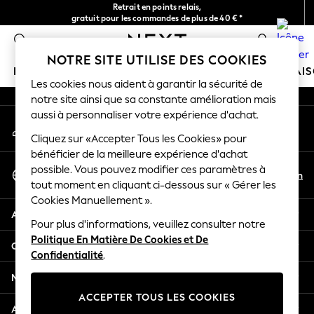
Retrait en points relais,
An error occurred on client
gratuit pour les commandes de plus de 40 € *
Livraison en 2-3 jours ouvrés*
0
Nos réseaux sociaux
NOTRE SITE UTILISE DES COOKIES
FILLE
GARÇON
BÉBÉ
FEMME
HOMME
MAI
Les cookies nous aident à garantir la sécurité de
notre site ainsi que sa constante amélioration mais
GIRLS
aussi à personnaliser votre expérience d'achat.
Mon compte
New In
Connexion à votre compte
Cliquez sur «Accepter Tous les Cookies» pour
New in from Next
bénéficier de la meilleure expérience d'achat
New In
Sélectionnez Votre Langue
possible. Vous pouvez modifier ces paramètres à
Trending: Top & Short Sets
Fr
En
tout moment en cliquant ci-dessous sur « Gérer les
Français
Trending: Clogs
Cookies Manuellement ».
Toy Story
Aide
THE SET
Pour plus d'informations, veuillez consulter notre
Politique En Matière De Cookies et De
50 - 92cm
Confidentialité et mentions légales
Confidentialité
.
98 - 110cm
116 - 134cm
Ministères
140 - 174cm
ACCEPTER TOUS LES COOKIES
All Clothing
Autres services