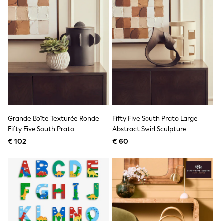
Shackets
Puddlesuits
Gilets
Fleeces
Teddy Borg
Puffers
Snowsuits
All Footwear
New In
Boots
Half Sizes
Slippers
Grande Boîte Texturée Ronde
Fifty Five South Prato Large
Trainers
Fifty Five South Prato
Abstract Swirl Sculpture
Wellies
Wide Fit
€ 102
€ 60
Shoes
All Underwear
Nighties
Pyjamas
Robes
Socks & Tights
All Bags & Accessories
Bags