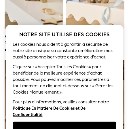
Sunglasses
Men's Holiday Shop
All Swimwear
Accessories
Bags & Luggage
Footwear
NOTRE SITE UTILISE DES COOKIES
Hats
Bébé Fille Born In 2026 Bunny
Décoration Bébé Garçon Né
Linen Collection
Décoration
Dans 2026 Ours
Les cookies nous aident à garantir la sécurité de
Loafers
€ 7
€ 7
notre site ainsi que sa constante amélioration mais
Polo Shirts
Sandals & Flipflops
aussi à personnaliser votre expérience d'achat.
Shirts
Cliquez sur «Accepter Tous les Cookies» pour
Shorts
Sunglasses
bénéficier de la meilleure expérience d'achat
T-Shirts
possible. Vous pouvez modifier ces paramètres à
Vests
tout moment en cliquant ci-dessous sur « Gérer les
Boys Holiday Shop
Cookies Manuellement ».
All Swimwear
Ponchos & Toweling sets
Pour plus d'informations, veuillez consulter notre
Sun Hats & Caps
Politique En Matière De Cookies et De
Polo Shirts
Confidentialité
.
Rash Vests
Sandals & Sliders
Shirts