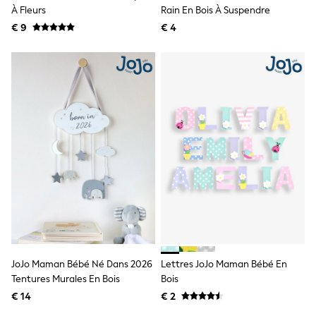
Birkenstock
À Fleurs
Rain En Bois À Suspendre
Crocs
€ 9
Havaianas
€ 4
Pour Moi
Rayban
Skechers
GIRLS
New In
New in from Next
New In
Trending: Top & Short Sets
Trending: Clogs
Toy Story
THE SET
50 - 92cm
98 - 110cm
116 - 134cm
140 - 174cm
All Clothing
T-Shirts
JoJo Maman Bébé Né Dans 2026
Lettres JoJo Maman Bébé En
Dresses
Tentures Murales En Bois
Bois
Shorts & Skirts
Coats & Jackets
€ 14
€ 2
Sweatshirts & Hoodies