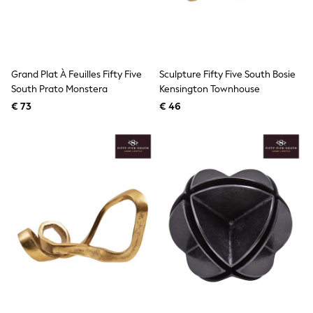
Lipsy Girl
Boden
Joules
Little Bird by Jools Oliver
Baker by Ted Baker
Grand Plat À Feuilles Fifty Five
Sculpture Fifty Five South Bosie
Occasionwear
South Prato Monstera
Kensington Townhouse
Schoolwear
Partywear
€ 73
€ 46
Flower Girl
Bridesmaid
Shop All
A-Z Brands
JoJo Maman Bébé
BOYS
New In
New in from Next
50 - 92cm
98 - 110cm
116 - 134cm
140 - 174cm
New In
Trending: Top & Short Sets
Trending: Clogs