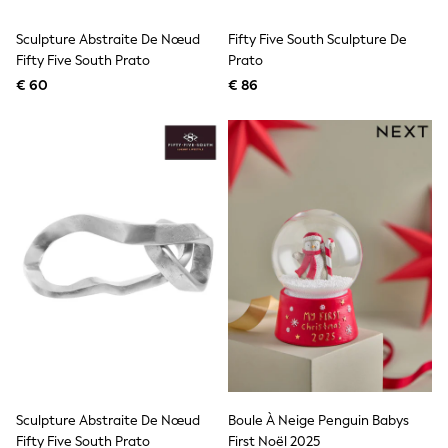
Toy Story
Pokemon
Sculpture Abstraite De Nœud
Fifty Five South Sculpture De
Spiderman
Fifty Five South Prato
THE SET
Prato
All Clothing
€ 60
€ 86
T-Shirts
Shorts
Shirts
Kurtas
Sets & Outfits
Trousers & Chinos
Sweatshirts & Hoodies
Knitwear & Sweaters
Tops
Coats & Jackets
Jeans
Joggers
Nightwear & Pyjamas
Swimwear
Suits & Waistcoats
Dungarees
Multipacks
Sculpture Abstraite De Nœud
Boule À Neige Penguin Babys
All Holiday Shop
Tops & T-Shirts
Fifty Five South Prato
First Noël 2025