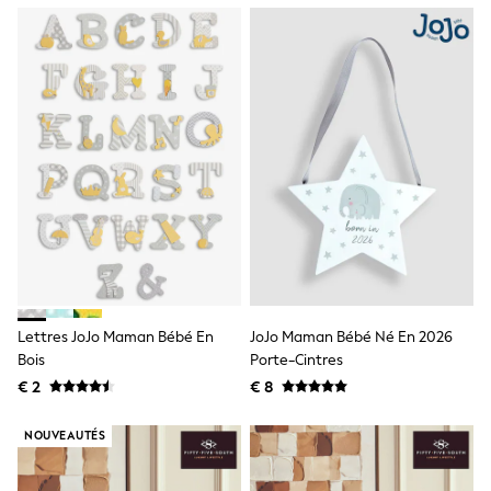
Knitwear
Trousers & Leggings
Sets & Outfits
Tops
Nightwear & Pyjamas
Jumpsuits & Playsuits
Jeans
Shirts & Blouses
Swimwear
Sportswear
Dungarees
Multipacks
All Holiday Shop
Tops
Dresses
Shorts
Lettres JoJo Maman Bébé En
JoJo Maman Bébé Né En 2026
Skirts
Bois
Porte-Cintres
Sandals & Sliders
Rash Vests
€ 2
€ 8
Sun Safe Swimwear
Sun Hats & Caps
NOUVEAUTÉS
Denim Jackets
Raincoats
Waterproof