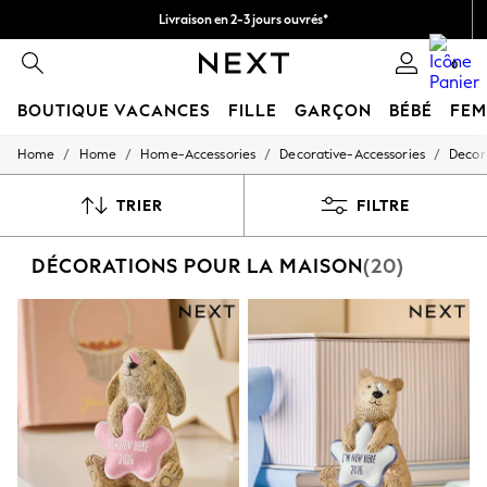
Livraison en 2-3 jours ouvrés*
Retours faciles*
0
BOUTIQUE VACANCES
FILLE
GARÇON
BÉBÉ
FE
/
/
/
/
Home
Home
Home-Accessories
Decorative-Accessories
Decor
HOLIDAY SHOP
Women's Holiday Shop
All Swimwear
TRIER
FILTRE
All Beachwear
Bags & Accessories
DÉCORATIONS POUR LA MAISON
(20)
Beach Dresses & Kaftans
Dresses
Flip Flops
Sliders
Jumpsuits & Playsuits
Linen Collection
Sandals
Shorts
Trousers
Sun Hats & Caps
T-Shirts & Vests