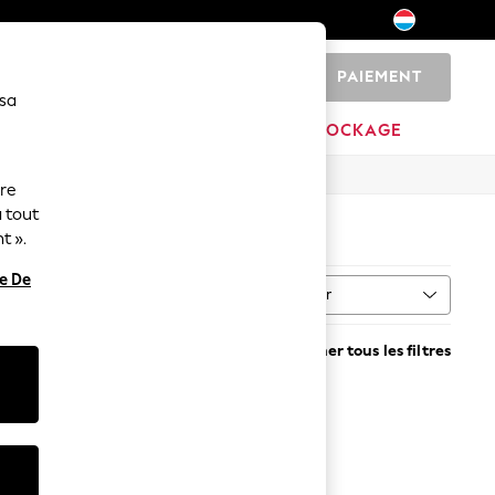
PAIEMENT
0
 sa
MAISON
MARQUES
DÉSTOCKAGE
ure
 tout
t ».
re De
Trier
Supprimer tous les filtres