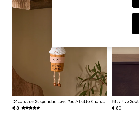
T-Shirts & Vests
Sunglasses
Men's Holiday Shop
All Swimwear
Accessories
Bags & Luggage
Footwear
Hats
Linen Collection
Loafers
Polo Shirts
Sandals & Flipflops
Shirts
Shorts
Sunglasses
T-Shirts
Vests
Boys Holiday Shop
Décoration Suspendue Love You A Latte Character Jambes Pendantes
All Swimwear
€ 8
€ 60
Ponchos & Toweling sets
Sun Hats & Caps
Polo Shirts
Rash Vests
Sandals & Sliders