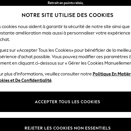
Retrait en points relais,
gratuit pour les commandes de plus de 40 € *
NOTRE SITE UTILISE DES COOKIES
Livraison en 2-3 jours ouvrés*
 cookies nous aident à garantir la sécurité de notre site ainsi que
nstante amélioration mais aussi à personnaliser votre expérience
RÇON
BÉBÉ
FEMME
HOMME
chat.
ecorations
quez sur «Accepter Tous les Cookies» pour bénéficier de la meille
périence d'achat possible. Vous pouvez modifier ces paramètres à
HOME DECORATIONS BROWN
(2)
ment en cliquant ci-dessous sur « Gérer les Cookies Manuellemen
r plus d'informations, veuillez consulter notre
Politique En Matiè
kies et De Confidentialité
.
ACCEPTER TOUS LES COOKIES
REJETER LES COOKIES NON ESSENTIELS