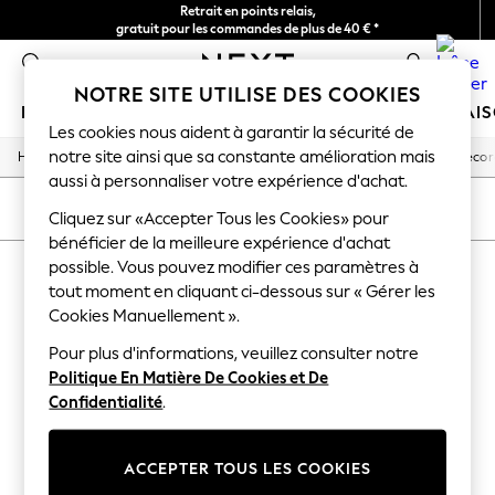
Retrait en points relais,
gratuit pour les commandes de plus de 40 € *
Livraison en 2-3 jours ouvrés*
0
NOTRE SITE UTILISE DES COOKIES
FILLE
GARÇON
BÉBÉ
FEMME
HOMME
MAI
Les cookies nous aident à garantir la sécurité de
notre site ainsi que sa constante amélioration mais
/
/
/
/
Home
Home
Home-Accessories
Decorative-Accessories
Decor
HOLIDAY SHOP
aussi à personnaliser votre expérience d'achat.
Women's Holiday Shop
All Swimwear
TRIER
FILTRE
Cliquez sur «Accepter Tous les Cookies» pour
All Beachwear
bénéficier de la meilleure expérience d'achat
Bags & Accessories
possible. Vous pouvez modifier ces paramètres à
HOME DECORATIONS WHITE
Beach Dresses & Kaftans
Dresses
tout moment en cliquant ci-dessous sur « Gérer les
(2)
Flip Flops
Cookies Manuellement ».
Sliders
Jumpsuits & Playsuits
Pour plus d'informations, veuillez consulter notre
Linen Collection
Politique En Matière De Cookies et De
Sandals
Confidentialité
.
Shorts
Trousers
Sun Hats & Caps
ACCEPTER TOUS LES COOKIES
T-Shirts & Vests