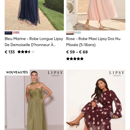
All Occasionwear
All Partywear
Wedding
Dresses
Shoes
Cardigans
Skirts
Bleu Marine - Robe Longue Lipsy
Rose - Robe Maxi Lipsy Dos Nu
Shop all
De Demoiselle D'honneur À
Plissée (5-16ans)
Shop All
Ornements
Disney
€ 135
€ 59 - € 68
Marvel
Paw Patrol
Peppa Pig
NOUVEAUTÉS
Gaming
Harry Potter
Spider man
New In
Trainers
Hoodies & Sweatshirts
T-Shirts & Vests
Leggings
Swim
adidas
All Girls Brands