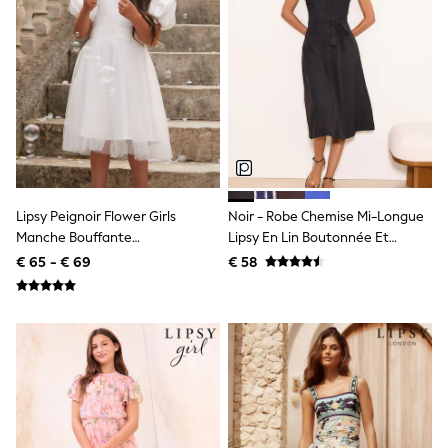
Knitwear
Trousers & Leggings
Sets & Outfits
Tops
Nightwear & Pyjamas
Jumpsuits & Playsuits
Jeans
Shirts & Blouses
Swimwear
Sportswear
Dungarees
Lipsy Peignoir Flower Girls
Noir - Robe Chemise Mi-Longue
Multipacks
Manche Bouffante
Lipsy En Lin Boutonnée Et
All Holiday Shop
Tops
Occasion211((b)
Manches Courtes
€ 65 - € 69
€ 58
Dresses
Shorts
Skirts
Sandals & Sliders
Rash Vests
Sun Safe Swimwear
Sun Hats & Caps
Denim Jackets
Raincoats
Waterproof