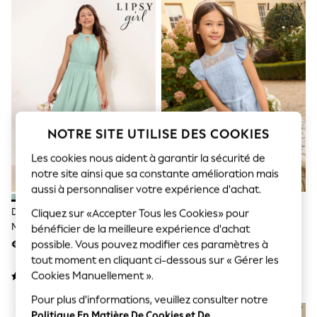
Sunglasses
Men's Holiday Shop
All Swimwear
Accessories
Bags & Luggage
Footwear
Hats
Linen Collection
Loafers
Polo Shirts
NOTRE SITE UTILISE DES COOKIES
Sandals & Flipflops
Shirts
Les cookies nous aident à garantir la sécurité de
Shorts
notre site ainsi que sa constante amélioration mais
Sunglasses
aussi à personnaliser votre expérience d'achat.
T-Shirts
Vests
Découpe Verte - Lipsy Ourlet
Bleu - Combinaison Lipsy Plissée
Cliquez sur «Accepter Tous les Cookies» pour
Boys Holiday Shop
Mouchoir Licol Occasion Robe (5-
En Dentelle Sur Le Devant (7-
bénéficier de la meilleure expérience d'achat
All Swimwear
16yrs)
16ans)
possible. Vous pouvez modifier ces paramètres à
€ 46 - € 55
€ 66 - € 75
Ponchos & Toweling sets
Sun Hats & Caps
tout moment en cliquant ci-dessous sur « Gérer les
Polo Shirts
Cookies Manuellement ».
Rash Vests
Sandals & Sliders
Pour plus d'informations, veuillez consulter notre
NOUVEAUTÉS
Shirts
Politique En Matière De Cookies et De