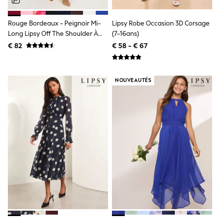
Toy Story
Pokemon
Spiderman
Rouge Bordeaux - Peignoir Mi-
Lipsy Robe Occasion 3D Corsage
THE SET
Long Lipsy Off The Shoulder À
(7-16ans)
All Clothing
Taille Rassemblée
€ 82
€ 58 - € 67
T-Shirts
Shorts
Shirts
Kurtas
NOUVEAUTÉS
Sets & Outfits
Trousers & Chinos
Sweatshirts & Hoodies
Knitwear & Sweaters
Tops
Coats & Jackets
Jeans
Joggers
Nightwear & Pyjamas
Swimwear
Suits & Waistcoats
Dungarees
Multipacks
All Holiday Shop
Tops & T-Shirts