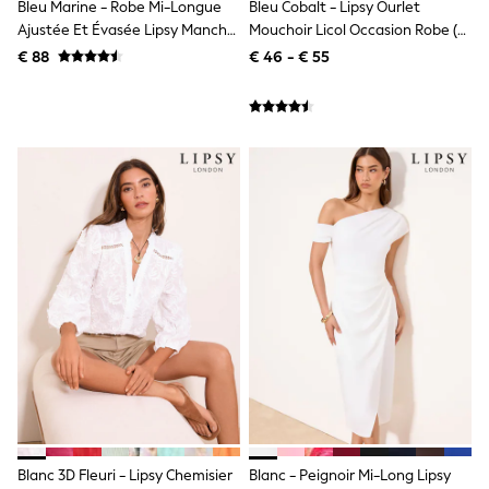
Bleu Marine - Robe Mi-Longue
Bleu Cobalt - Lipsy Ourlet
Sandals & Sliders
Ajustée Et Évasée Lipsy Manche
Mouchoir Licol Occasion Robe (5-
Rash Vests
Longue Underbust
16yrs)
Sun Safe Swimwear
€ 88
€ 46 - € 55
Sun Hats & Caps
Denim Jackets
Raincoats
Waterproof
Shackets
Gilets
Fleeces
Teddy Borg
Puffers
Snowsuits
All Footwear
New In
Boots
Half Sizes
Slippers
Trainers
Wellies
Wide Fit
Shoes
Underwear
Blanc 3D Fleuri - Lipsy Chemisier
Blanc - Peignoir Mi-Long Lipsy