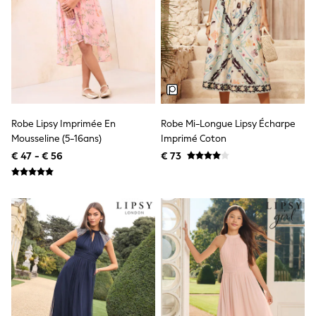
Shackets
Puddlesuits
Gilets
Fleeces
Teddy Borg
Puffers
Snowsuits
All Footwear
New In
Robe Lipsy Imprimée En
Robe Mi-Longue Lipsy Écharpe
Boots
Mousseline (5-16ans)
Imprimé Coton
Half Sizes
€ 47 - € 56
€ 73
Slippers
Trainers
Wellies
Wide Fit
Shoes
All Underwear
Nighties
Pyjamas
Robes
Socks & Tights
All Bags & Accessories
Bags