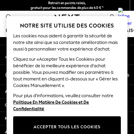
Retrait en points relais,
An error occurred on client
gratuit pour les commandes de plus de 40 € *
Livraison en 2-3 jours ouvrés*
0
Nos réseaux sociaux
NOTRE SITE UTILISE DES COOKIES
FILLE
GARÇON
BÉBÉ
FEMME
HOMME
MAI
Les cookies nous aident à garantir la sécurité de
notre site ainsi que sa constante amélioration mais
GIRLS
aussi à personnaliser votre expérience d'achat.
Mon compte
New In
Connexion à votre compte
Cliquez sur «Accepter Tous les Cookies» pour
New in from Next
bénéficier de la meilleure expérience d'achat
New In
Sélectionnez Votre Langue
possible. Vous pouvez modifier ces paramètres à
Trending: Top & Short Sets
Fr
En
tout moment en cliquant ci-dessous sur « Gérer les
Français
Trending: Clogs
Cookies Manuellement ».
Toy Story
Aide
THE SET
Pour plus d'informations, veuillez consulter notre
Politique En Matière De Cookies et De
50 - 92cm
Confidentialité et mentions légales
Confidentialité
.
98 - 110cm
116 - 134cm
Ministères
140 - 174cm
ACCEPTER TOUS LES COOKIES
All Clothing
Autres services