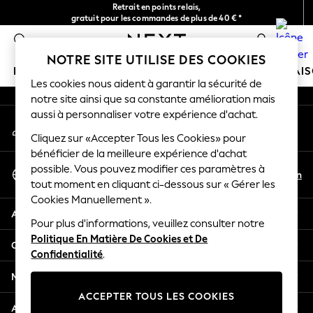
Retrait en points relais,
An error occurred on client
gratuit pour les commandes de plus de 40 € *
Livraison en 2-3 jours ouvrés*
0
Nos réseaux sociaux
NOTRE SITE UTILISE DES COOKIES
FILLE
GARÇON
BÉBÉ
FEMME
HOMME
MAI
Les cookies nous aident à garantir la sécurité de
notre site ainsi que sa constante amélioration mais
HOLIDAY SHOP
aussi à personnaliser votre expérience d'achat.
Mon compte
Women's Holiday Shop
Connexion à votre compte
Cliquez sur «Accepter Tous les Cookies» pour
All Swimwear
bénéficier de la meilleure expérience d'achat
All Beachwear
Sélectionnez Votre Langue
possible. Vous pouvez modifier ces paramètres à
Bags & Accessories
Fr
En
tout moment en cliquant ci-dessous sur « Gérer les
Français
Beach Dresses & Kaftans
Cookies Manuellement ».
Dresses
Aide
Flip Flops
Pour plus d'informations, veuillez consulter notre
Politique En Matière De Cookies et De
Sliders
Confidentialité et mentions légales
Confidentialité
.
Jumpsuits & Playsuits
Linen Collection
Ministères
Sandals
ACCEPTER TOUS LES COOKIES
Shorts
Autres services