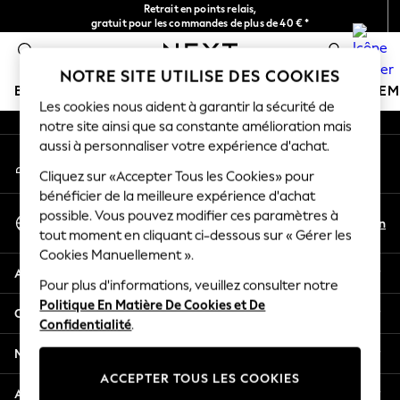
Retrait en points relais,
An error occurred on client
gratuit pour les commandes de plus de 40 € *
Livraison en 2-3 jours ouvrés*
0
Nos réseaux sociaux
NOTRE SITE UTILISE DES COOKIES
BOUTIQUE VACANCES
FILLE
GARÇON
BÉBÉ
FE
Les cookies nous aident à garantir la sécurité de
notre site ainsi que sa constante amélioration mais
HOLIDAY SHOP
aussi à personnaliser votre expérience d'achat.
Mon compte
Women's Holiday Shop
Connexion à votre compte
Cliquez sur «Accepter Tous les Cookies» pour
All Swimwear
bénéficier de la meilleure expérience d'achat
All Beachwear
Sélectionnez Votre Langue
possible. Vous pouvez modifier ces paramètres à
Bags & Accessories
Fr
En
tout moment en cliquant ci-dessous sur « Gérer les
Français
Beach Dresses & Kaftans
Cookies Manuellement ».
Dresses
Aide
Flip Flops
Pour plus d'informations, veuillez consulter notre
Politique En Matière De Cookies et De
Sliders
Confidentialité et mentions légales
Confidentialité
.
Jumpsuits & Playsuits
Linen Collection
Ministères
Sandals
ACCEPTER TOUS LES COOKIES
Shorts
Autres services