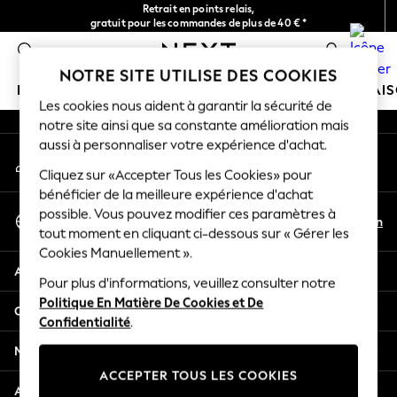
Retrait en points relais,
An error occurred on client
gratuit pour les commandes de plus de 40 € *
Livraison en 2-3 jours ouvrés*
0
Nos réseaux sociaux
NOTRE SITE UTILISE DES COOKIES
FILLE
GARÇON
BÉBÉ
FEMME
HOMME
MAI
Les cookies nous aident à garantir la sécurité de
notre site ainsi que sa constante amélioration mais
HOLIDAY SHOP
aussi à personnaliser votre expérience d'achat.
Mon compte
Women's Holiday Shop
Connexion à votre compte
Cliquez sur «Accepter Tous les Cookies» pour
All Swimwear
bénéficier de la meilleure expérience d'achat
All Beachwear
Sélectionnez Votre Langue
possible. Vous pouvez modifier ces paramètres à
Bags & Accessories
Fr
En
tout moment en cliquant ci-dessous sur « Gérer les
Français
Beach Dresses & Kaftans
Cookies Manuellement ».
Dresses
Aide
Flip Flops
Pour plus d'informations, veuillez consulter notre
Politique En Matière De Cookies et De
Sliders
Confidentialité et mentions légales
Confidentialité
.
Jumpsuits & Playsuits
Linen Collection
Ministères
Sandals
ACCEPTER TOUS LES COOKIES
Shorts
Autres services