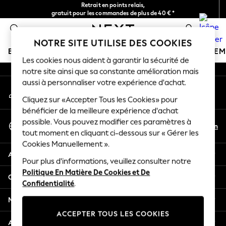
Retrait en points relais,
An error occurred on client
gratuit pour les commandes de plus de 40 € *
Livraison en 2-3 jours ouvrés*
0
Nos réseaux sociaux
NOTRE SITE UTILISE DES COOKIES
BOUTIQUE VACANCES
FILLE
GARÇON
BÉBÉ
FE
Les cookies nous aident à garantir la sécurité de
notre site ainsi que sa constante amélioration mais
HOLIDAY SHOP
aussi à personnaliser votre expérience d'achat.
Mon compte
Women's Holiday Shop
Connexion à votre compte
Cliquez sur «Accepter Tous les Cookies» pour
All Swimwear
bénéficier de la meilleure expérience d'achat
All Beachwear
Sélectionnez Votre Langue
possible. Vous pouvez modifier ces paramètres à
Bags & Accessories
Fr
En
tout moment en cliquant ci-dessous sur « Gérer les
Français
Beach Dresses & Kaftans
Cookies Manuellement ».
Dresses
Aide
Flip Flops
Pour plus d'informations, veuillez consulter notre
Politique En Matière De Cookies et De
Sliders
Confidentialité et mentions légales
Confidentialité
.
Jumpsuits & Playsuits
Linen Collection
Ministères
Sandals
ACCEPTER TOUS LES COOKIES
Shorts
Autres services