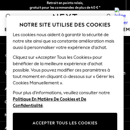
Retrait en points relais,
An error occurred on client
gratuit pour les commandes de plus de 40 € *
Livraison en 2-3 jours ouvrés*
0
Nos réseaux sociaux
NOTRE SITE UTILISE DES COOKIES
BOUTIQUE VACANCES
FILLE
GARÇON
BÉBÉ
FE
Les cookies nous aident à garantir la sécurité de
notre site ainsi que sa constante amélioration mais
HOLIDAY SHOP
aussi à personnaliser votre expérience d'achat.
Mon compte
Women's Holiday Shop
Connexion à votre compte
Cliquez sur «Accepter Tous les Cookies» pour
All Swimwear
bénéficier de la meilleure expérience d'achat
All Beachwear
Sélectionnez Votre Langue
possible. Vous pouvez modifier ces paramètres à
Bags & Accessories
Fr
En
tout moment en cliquant ci-dessous sur « Gérer les
Français
Beach Dresses & Kaftans
Cookies Manuellement ».
Dresses
Aide
Flip Flops
Pour plus d'informations, veuillez consulter notre
Politique En Matière De Cookies et De
Sliders
Confidentialité et mentions légales
Confidentialité
.
Jumpsuits & Playsuits
Linen Collection
Ministères
Sandals
ACCEPTER TOUS LES COOKIES
Shorts
Autres services