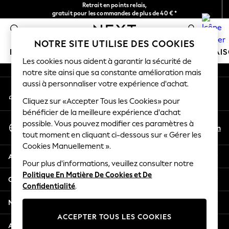
Retrait en points relais,
An error occurred on client
gratuit pour les commandes de plus de 40 € *
Livraison en 2-3 jours ouvrés*
0
Nos réseaux sociaux
NOTRE SITE UTILISE DES COOKIES
FILLE
GARÇON
BÉBÉ
FEMME
HOMME
MAI
Les cookies nous aident à garantir la sécurité de
notre site ainsi que sa constante amélioration mais
HOLIDAY SHOP
aussi à personnaliser votre expérience d'achat.
Mon compte
Women's Holiday Shop
Connexion à votre compte
Cliquez sur «Accepter Tous les Cookies» pour
All Swimwear
bénéficier de la meilleure expérience d'achat
All Beachwear
Sélectionnez Votre Langue
possible. Vous pouvez modifier ces paramètres à
Bags & Accessories
Fr
En
tout moment en cliquant ci-dessous sur « Gérer les
Français
Beach Dresses & Kaftans
Cookies Manuellement ».
Dresses
Aide
Flip Flops
Pour plus d'informations, veuillez consulter notre
Politique En Matière De Cookies et De
Sliders
Confidentialité et mentions légales
Confidentialité
.
Jumpsuits & Playsuits
Linen Collection
Ministères
Sandals
ACCEPTER TOUS LES COOKIES
Shorts
Autres services